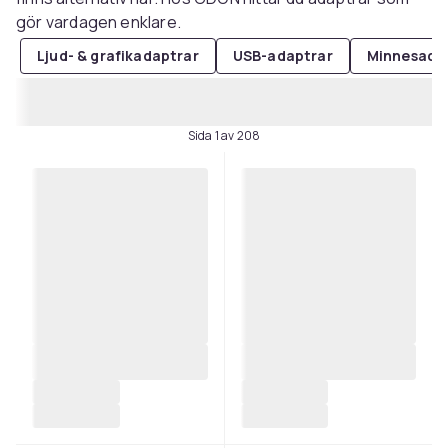
gör vardagen enklare.
Ljud- & grafikadaptrar
USB-adaptrar
Minnesada
Sida 1 av 208