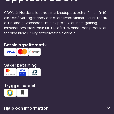
och finns för alla populära kombinationer:
USB-A till USB-C, USB-C till Micro-USB, och
CDON är Nordens ledande marknadsplats och vi finns här för
OTG-adaptrar som förvandlar din smartphone
dina små vardagsbehov och stora livsdrömmar. Här hittar du
till en USB-värd. Ljud- och grafikadaptrar löser
ett ständigt växande utbud av produkter inom gaming,
problem med 3,5 mm jackuttag och äldre
leksaker och elektronik till trädgård, skönhet och produkter
video-utgångar.
för dina husdjur. Prylar för livet helt enkelt.
Välj rätt adapter
Betalningsalternativ
Kontrollera alltid att adapterns specifikationer
matchar de enheter du vill ansluta. En passiv
adapter fungerar för enkla
Säker betalning
signalkonverteringar, medan aktiva adaptrar
behövs för mer komplexa konverteringar som
DisplayPort till HDMI. USB-adaptrar finns i
Trygg e-handel
aktiva versioner med egna chipset för bästa
kompatibilitet.
Utforska
adaptrar
hos CDON – USB-adaptrar,
Hjälp och information
ljud- & grafikadaptrar, minnesadaptrar och