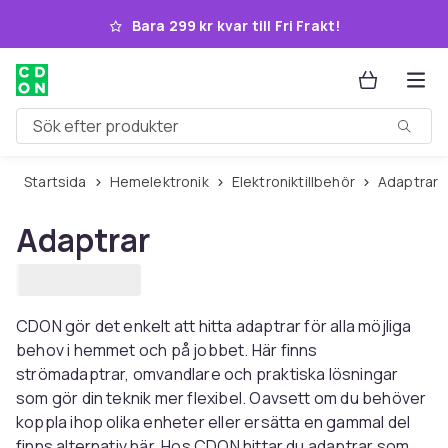
Hoppa till huvudinnehållet
Bara 299 kr kvar till Fri Frakt!
Sök efter produkter
Startsida
Hemelektronik
Elektroniktillbehör
Adaptrar
Adaptrar
CDON gör det enkelt att hitta adaptrar för alla möjliga
behov i hemmet och på jobbet. Här finns
strömadaptrar, omvandlare och praktiska lösningar
som gör din teknik mer flexibel. Oavsett om du behöver
koppla ihop olika enheter eller ersätta en gammal del
finns alternativ här. Hos CDON hittar du adaptrar som