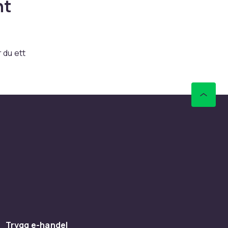
nt
 du ett
ny, Leica
roduktene
tt
sene nøye
behov.
yr rask
alltid
Trygg e-handel