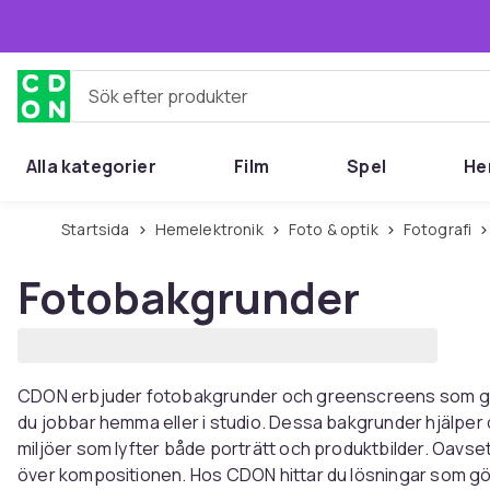
Hoppa till huvudinnehållet
Sök efter produkter
Alla kategorier
Film
Spel
He
Startsida
Hemelektronik
Foto & optik
Fotografi
Fotobakgrunder
CDON erbjuder fotobakgrunder och greenscreens som gör 
du jobbar hemma eller i studio. Dessa bakgrunder hjälper 
miljöer som lyfter både porträtt och produktbilder. Oavset
över kompositionen. Hos CDON hittar du lösningar som gö