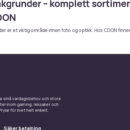
kgrunder – komplett sortime
DON
r er et viktig område innen foto og optikk. Hos CDON finner
av fotobakgrunder fra ledende merker som Canon, Nikon, So
en du er nybegynner eller profesjonell fotograf, har vi de p
 fotobakgrunder er det viktig å vurdere kompatibilitet med di
, ønsket funksjonalitet og budsjett. Les produktbeskrivel
 spesifikasjoner for å finne det riktige produktet for dine 
runder online hos CDON til konkurransedyktige priser. Vi tilb
kel retur.
ina små vardagsbehov och stora
a foto & optik-sortimentet hos CDON.
kter inom gaming, leksaker och
ylar för livet helt enkelt.
ör att köpa Fotobakgrunder
 är ett viktigt tillbehör för alla fotoentusiaster. Kontrollera 
Säker betalning