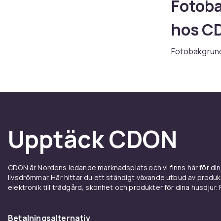
Fotoba
hos C
Fotobakgrunde
bredt utvalg 
og Zeiss. Ent
du trenger.
Når du velger
kamerasystem
og sammenlign
Upptäck CDON
Kjøp fotobakg
levering og en
CDON är Nordens ledande marknadsplats och vi finns här för d
Utforska hel
livsdrömmar. Här hittar du ett ständigt växande utbud av produ
elektronik till trädgård, skönhet och produkter för dina husdjur. Pr
Tips f
Fotobakgrunder
Betalningsalternativ