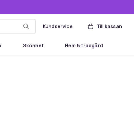
Kundservice
Till kassan
k
Skönhet
Hem & trädgård