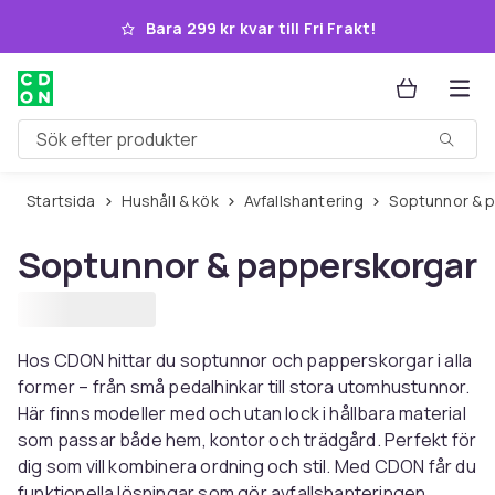
Hoppa till huvudinnehållet
Bara 299 kr kvar till Fri Frakt!
Sök efter produkter
Startsida
Hushåll & kök
Avfallshantering
Soptunnor & 
Soptunnor & papperskorgar
Hos CDON hittar du soptunnor och papperskorgar i alla
former – från små pedalhinkar till stora utomhustunnor.
Här finns modeller med och utan lock i hållbara material
som passar både hem, kontor och trädgård. Perfekt för
dig som vill kombinera ordning och stil. Med CDON får du
funktionella lösningar som gör avfallshanteringen