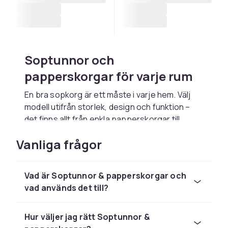
Soptunnor och
papperskorgar för varje rum
En bra sopkorg är ett måste i varje hem. Välj
modell utifrån storlek, design och funktion –
det finns allt från enkla papperskorgar till
pedalstyrda soptunnor med lock och separata
Vanliga frågor
fack för källsortering.
Inomhus eller utomhus?
Vad är Soptunnor & papperskorgar och
Papperskorgar och soptunnor för
vad används det till?
inomhusbruk finns i många material och stilar –
plast, stål, bambu – och passar i kök, badrum,
Hur väljer jag rätt Soptunnor &
kontor och vardagsrum. Utomhustunnor är