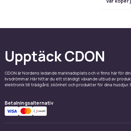
Var köper 
Kyl- och frysb
och fuktiga yt
innehållet. V
ännu större o
transparenta 
Upptäck CDON
Syltet
Husmanskosten
CDON är Nordens ledande marknadsplats och vi finns här för d
marmelader oc
livsdrömmar. Här hittar du ett ständigt växande utbud av produ
i blandade sto
elektronik till trädgård, skönhet och produkter för dina husdjur. Pr
ingredienser,
locket och re
Betalningsalternativ
Märkpe
kompl