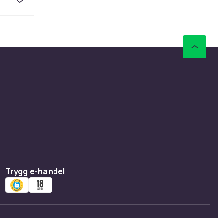
på kalla
ed
eller
ot
en
ter,
etiketter
 sort,
ikett för
Trygg e-handel