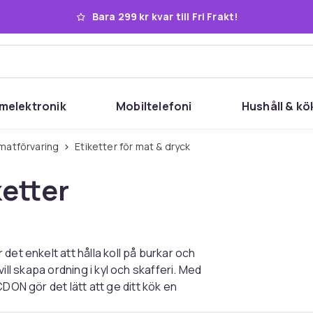
Bara 299 kr kvar till Fri Frakt!
melektronik
Mobiltelefoni
Hushåll & kö
ll matförvaring
Etiketter för mat & dryck
ketter
det enkelt att hålla koll på burkar och
 vill skapa ordning i kyl och skafferi. Med
DON gör det lätt att ge ditt kök en