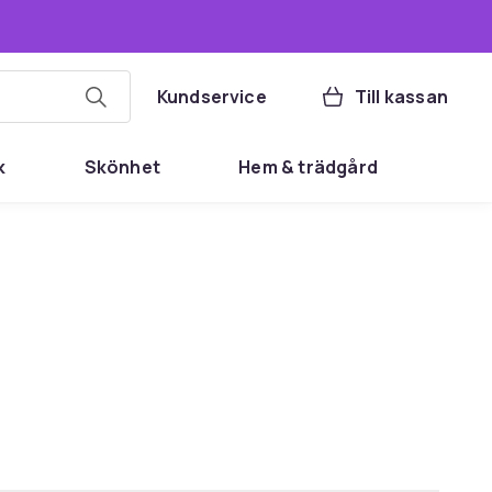
Kundservice
Till kassan
k
Skönhet
Hem & trädgård