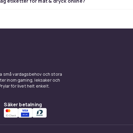
jag etiketter för mat & dryck online?
eständiga etiketter av polyester eller vinyl klistrar fast även 
or. De lossnar utan att lämna klistrigt märke när du är klar m
älj etiketter med god storlek för handskrift (minst 40×25 mm) 
m du använder märkpistol. Frostvita etiketter syns tydligt m
behållare.
iketter för hemmaproducent
s syltetiketter med klassisk design gör dina hemgjorda syl
ina små vardagsbehov och stora
h pickles säljbara och presentvänliga. Set med 40–100 sylt
kter inom gaming, leksaker och
rlekar täcker en hel höstsäsong av sylttillverkning. Inkludera
ylar för livet helt enkelt.
 datum och producent för fullständig information. Välj rund et
ktangulär för sidan.
Säker betalning
nnor och märkpistolar som
ement