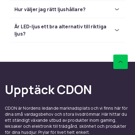
till ditt hem.
Hur väljer jag rätt ljushållare?
Ljusstakar - elegant och
personligt
Är LED-ljus ett bra alternativ till riktiga
ljus?
Ljusstakar
är små konstverk som sätter prägel
på din inredning- de kan smidigt och enkelt ge
ditt hem en känsla av elegans och
personlighet. Överraska någon du älskar med
en vacker ljusstake – det är en gåva som
sprider både glädje och ljus.
Upptäck CDON
Skapa en mysig stämning
hemma med rätt inredning
För att skapa den perfekta stämningen
CDON är Nordens ledande marknadsplats och vi finns här för
dina små vardagsbehov och stora livsdrömmar. Här hittar du
behövs den perfekta inredningen. Överväg
ett ständigt växande utbud av produkter inom gaming,
vårt urval av inredningsdetaljer, som ramar och
leksaker och elektronik till trädgård, skönhet och produkter
tavlor, belysning, och
dofter för hemmet
. Från
för dina husdjur. Prylar för livet helt enkelt.