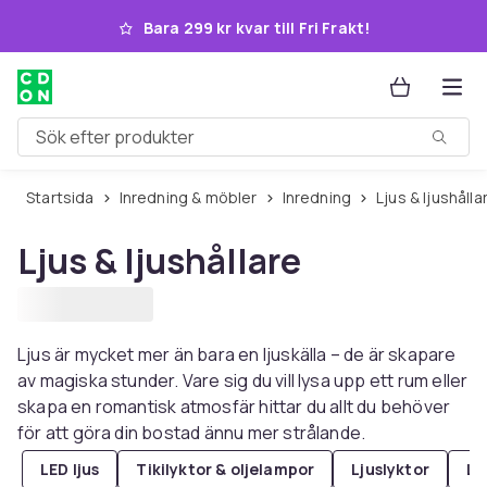
Hoppa till huvudinnehållet
Bara 299 kr kvar till Fri Frakt!
Sök efter produkter
Startsida
Inredning & möbler
Inredning
Ljus & ljushålla
Ljus & ljushållare
Ljus är mycket mer än bara en ljuskälla – de är skapare
av magiska stunder. Vare sig du vill lysa upp ett rum eller
skapa en romantisk atmosfär hittar du allt du behöver
för att göra din bostad ännu mer strålande.
LED ljus
Tikilyktor & oljelampor
Ljuslyktor
Lj