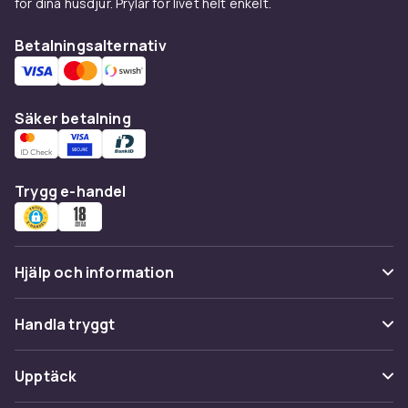
för dina husdjur. Prylar för livet helt enkelt.
Betalningsalternativ
Säker betalning
Trygg e-handel
Hjälp och information
Vanliga frågor
Handla tryggt
Spåra paket
Betalning
Upptäck
Ångra & Returnera här
Leverans