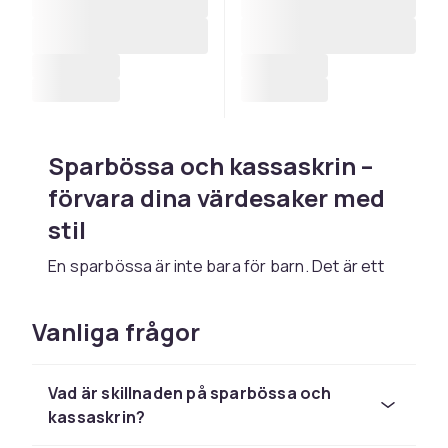
Sparbössa och kassaskrin –
förvara dina värdesaker med
stil
En sparbössa är inte bara för barn. Det är ett
smart och enkelt sätt att samla mynt, sedlar
och små summor pengar som annars tenderar
Vanliga frågor
att hamna lite varstans i hemmet. Oavsett om
du vill lära barnen att spara eller helt enkelt vill
ha en smidig plats för växelpengar och
Vad är skillnaden på sparbössa och
kontanter, fyller sparbössan en viktig funktion i
kassaskrin?
vardagen.