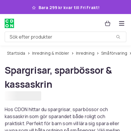
Hoppa till huvudinnehållet
Bara 299 kr kvar till Fri Frakt!
Sök efter produkter
Startsida
Inredning & möbler
Inredning
Småförvaring
Spargrisar, sparbössor &
kassaskrin
Hos CDON hittar du spargrisar, sparbössor och
kassaskrin som gör sparandet både roligt och
praktiskt. Perfekt för barn som vill lära sig spara eller
vuxna som vill hålla ordning på småpengar. Välj mellan