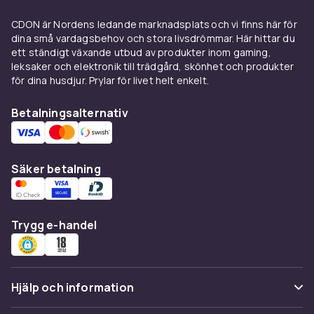
och vardagsrum. Det finns också bordsben i
kombinerade material, som en träfot med
CDON är Nordens ledande marknadsplats och vi finns här för
metallbeslag, vilket ger ett välbalanserat och
dina små vardagsbehov och stora livsdrömmar. Här hittar du
modernt uttryck.
ett ständigt växande utbud av produkter inom gaming,
leksaker och elektronik till trädgård, skönhet och produkter
Höjder och användningsområden
för dina husdjur. Prylar för livet helt enkelt.
Bordsben finns i flera standardhöjder
Betalningsalternativ
beroende på vad du vill skapa. Soffbordsben
mäter vanligtvis mellan 35 och 45 cm, medan
ben till matbord och skrivbord oftast är runt 70
Säker betalning
till 75 cm. Barbords- och ståbordsben kan vara
upp till 110 cm. Väljer du bordsben med
justerbara fötter kan du finjustera höjden och
kompensera för ojämna golv, vilket är praktiskt
Trygg e-handel
i äldre byggnader och hus med sättningar.
Kombinera dina bordsben med en passande
bordsskiva
för ett komplett och personligt
Hjälp och information
resultat.