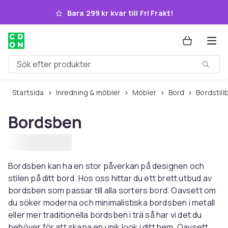
Hoppa till huvudinnehållet
Bara 299 kr kvar till Fri Frakt!
Sök efter produkter
Startsida
Inredning & möbler
Möbler
Bord
Bordstil
Bordsben
Bordsben kan ha en stor påverkan på designen och
stilen på ditt bord. Hos oss hittar du ett brett utbud av
bordsben som passar till alla sorters bord. Oavsett om
du söker moderna och minimalistiska bordsben i metall
eller mer traditionella bordsben i trä så har vi det du
behöver för att skapa en unik look i ditt hem. Oavsett