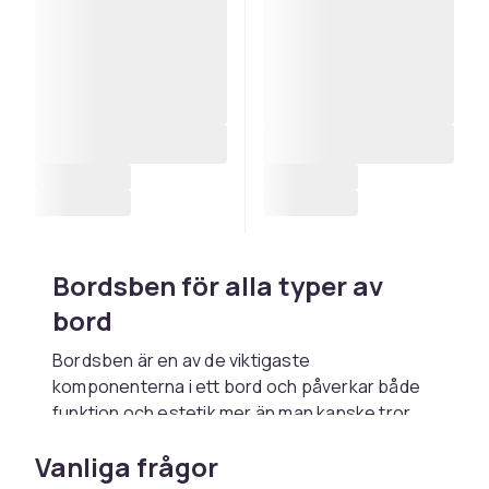
Bordsben för alla typer av
bord
Bordsben är en av de viktigaste
komponenterna i ett bord och påverkar både
funktion och estetik mer än man kanske tror.
Oavsett om du bygger ett eget bord från
Vanliga frågor
grunden eller vill ge ett gammalt bord ett nytt