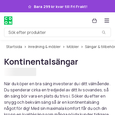
Hoppa till huvudinnehållet
Bara 299 kr kvar till Fri Frakt!
Sök efter produkter
Startsida
Inredning & möbler
Möbler
Sängar & tillbehö
Kontinentalsängar
När du köper en bra säng investerar du i ditt välmående.
Du spenderar cirka en tredjedel av ditt liv sovandes, så
din säng bör vara en plats du trivs i. Söker du efter en
snygg och bekväm säng så är en kontinentalsäng
något för dig! Med sin maximala komfort får du och din
kropp en kvalitésäng som många nöjda kunder tidigare