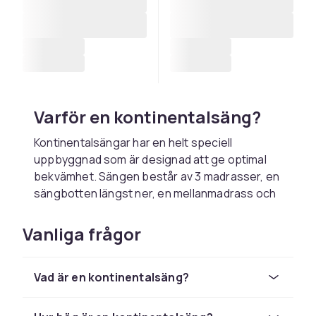
Varför en kontinentalsäng?
Kontinentalsängar har en helt speciell
uppbyggnad som är designad att ge optimal
bekvämhet. Sängen består av 3 madrasser, en
sängbotten längst ner, en mellanmadrass och
överst en bäddmadrass, vilket skiljer sig från
en vanlig säng. Kontinentalsängar har en djup
Vanliga frågor
fjädring som hjälper att minska trycket mot
kroppens leder och muskler.
Vad är en kontinentalsäng?
Att inreda med
kontinentalsäng