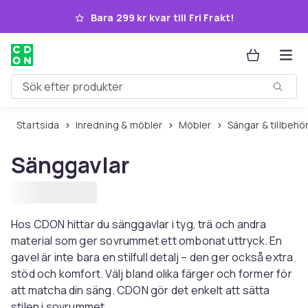
Hoppa till huvudinnehållet
Bara 299 kr kvar till Fri Frakt!
Sök efter produkter
Startsida
Inredning & möbler
Möbler
Sängar & tillbehö
Sänggavlar
Hos CDON hittar du sänggavlar i tyg, trä och andra
material som ger sovrummet ett ombonat uttryck. En
gavel är inte bara en stilfull detalj – den ger också extra
stöd och komfort. Välj bland olika färger och former för
att matcha din säng. CDON gör det enkelt att sätta
stilen i sovrummet.