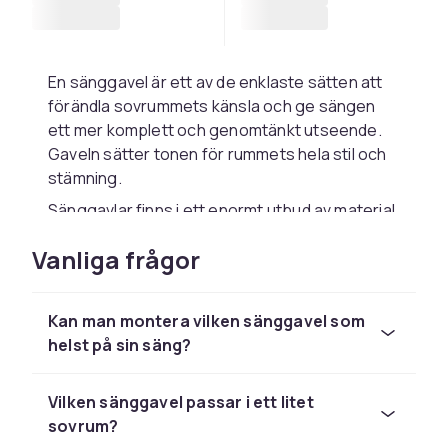
En sänggavel är ett av de enklaste sätten att
förändla sovrummets känsla och ge sängen
ett mer komplett och genomtänkt utseende.
Gaveln sätter tonen för rummets hela stil och
stämning.
Sänggavlar finns i ett enormt utbud av material,
former och stilar. Klädda gavlar i sammet, linne,
Vanliga frågor
bouclé eller konstläder ger ett lyxigt och
ombonat intryck och är bekväma att luta sig
mot när man läser i sängen. Träramar i ek, björk
Kan man montera vilken sänggavel som
eller lackerat trä ger en skandinavisk och
helst på sin säng?
naturlig känsla. Metallgavlar i svart eller guld
passar i det moderna och industriellt
inspirerade sovrummet.
Vilken sänggavel passar i ett litet
sovrum?
Formen på sänggaveln påverkar sovrummets