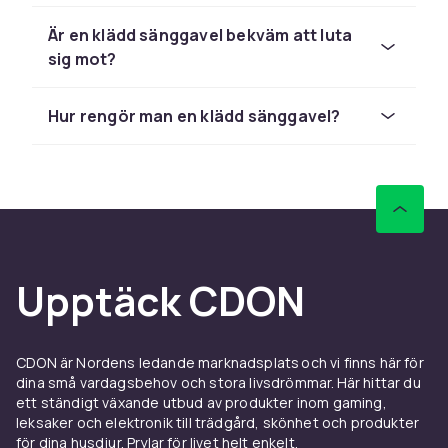
känsla lika mycket som materialet. En hög och
rektangulär gavel dominerar rummet och ger
Är en klädd sänggavel bekväm att luta
ett dramatiskt intryck, medan en låg och enkel
sig mot?
gavel håller sig diskret och passar i
minimalistiska hem. Gavlar med rundade kanter
Hur rengör man en klädd sänggavel?
eller knappar ger ett klassiskt och elegant
uttryck, och geometriska former med synliga
sömmar ger en mer modern och
designmedveten känsla.
Många sänggavlar säljs separat och kan
kombineras med vilken sängramm som helst,
förutsatt att de har samma bredd. Det innebär
Upptäck CDON
att du kan uppgradera sovrummet med en ny
sänggavel utan att byta ut hela sängen.
Kontrollera alltid att gaveln passar sängens
CDON är Nordens ledande marknadsplats och vi finns här för
bredd.
dina små vardagsbehov och stora livsdrömmar. Här hittar du
ett ständigt växande utbud av produkter inom gaming,
Montering av sänggavel varierar beroende på
leksaker och elektronik till trädgård, skönhet och produkter
modell. Vissa gavlar skruvas fast direkt i
för dina husdjur. Prylar för livet helt enkelt.