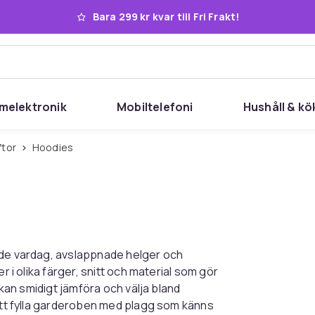
Bara 299 kr kvar till Fri Frakt!
melektronik
Mobiltelefoni
Hushåll & kö
ftor
Hoodies
åde vardag, avslappnade helger och
r i olika färger, snitt och material som gör
 kan smidigt jämföra och välja bland
 att fylla garderoben med plagg som känns