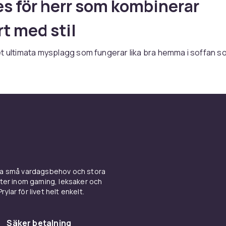
s för herr som kombinerar
t med stil
t ultimata mysplagg som fungerar lika bra hemma i soffan s
N hittar du hoodies för herr i bomullsfleece, polyester och
 med dragkedja eller pullover-modell i alla storlekar. Snabb 
p.
er kontra dragkedjehoodie
en utan dragkedja ger en renare look och behåller värmen b
enomgående dragkedja är enklare att ta på och av och ger 
i temperaturreglering. Halvdragkedja (quarter zip) kombinerar
ina små vardagsbehov och stora
arna.
kter inom gaming, leksaker och
ylar för livet helt enkelt.
al och passform
e med borstad insida ger maximal mjukhet och värme. Lättar
Säker betalning