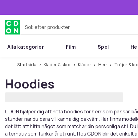
Hoppa till huvudinnehållet
Sök efter produkter
Alla kategorier
Film
Spel
He
Startsida
Kläder & skor
Kläder
Herr
Tröjor & ko
Hoodies
CDON hjälper dig att hitta hoodies för herr som passar b
stunder när du bara vill känna dig bekväm. Här finns modelle
det lätt att hitta något som matchar din personliga stil. Du
alternativ som funkar året runt. Hos CDON blir det enkelt