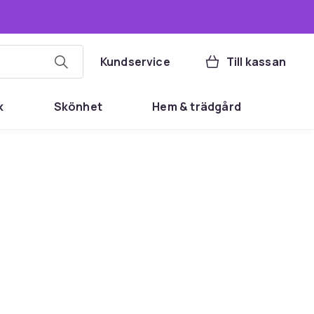
Kundservice
Till kassan
k
Skönhet
Hem & trädgård