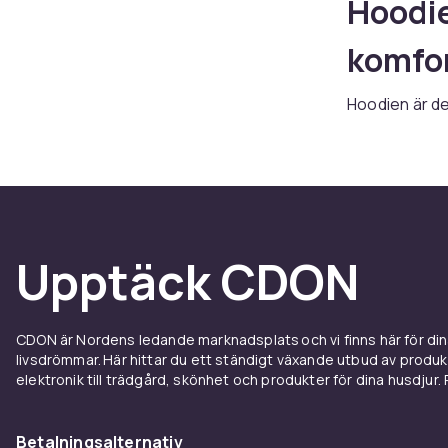
Hoodie
komfor
Hoodien är de
stan. Hos CDO
blandmaterial
och tryggt kö
Pullov
Upptäck CDON
Pulloverhoodi
Hoodie med g
flexibilitet 
CDON är Nordens ledande marknadsplats och vi finns här för d
av båda värld
livsdrömmar. Här hittar du ett ständigt växande utbud av produ
elektronik till trädgård, skönhet och produkter för dina husdjur. Pr
Materi
Bomullsfleec
Betalningsalternativ