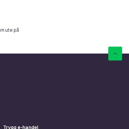
om ute på
leverans
ättre.
mer
 det bästa
e french
Trygg e-handel