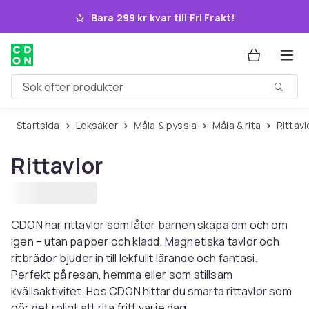
Hoppa till huvudinnehållet
Bara 299 kr kvar till Fri Frakt!
Sök efter produkter
Startsida
Leksaker
Måla & pyssla
Måla & rita
Rittavl
Rittavlor
CDON har rittavlor som låter barnen skapa om och om
igen – utan papper och kladd. Magnetiska tavlor och
ritbrädor bjuder in till lekfullt lärande och fantasi.
Perfekt på resan, hemma eller som stillsam
kvällsaktivitet. Hos CDON hittar du smarta rittavlor som
gör det roligt att rita fritt varje dag.