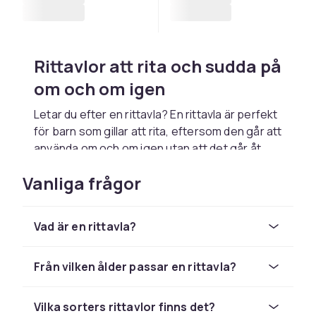
Rittavlor att rita och sudda på
om och om igen
Letar du efter en rittavla? En rittavla är perfekt
för barn som gillar att rita, eftersom den går att
använda om och om igen utan att det går åt
papper. Här hittar du rittavlor i olika storlekar
Vanliga frågor
och utföranden för både de minsta och större
barn. Det är en uppskattad leksak som tränar
finmotorik och kreativitet och som håller
Vad är en rittavla?
barnet sysselsatt både hemma och på resan.
Magnetiska rittavlor
Från vilken ålder passar en rittavla?
Magnetiska rittavlor är populära för de minsta.
Du ritar med en penna som följer med och
Vilka sorters rittavlor finns det?