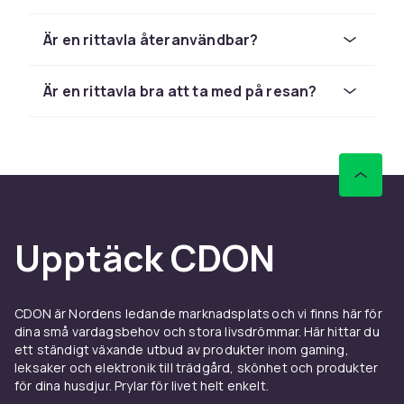
suddar enkelt genom att dra en spak fram och
tillbaka. Det behövs varken bläck eller papper,
Är en rittavla återanvändbar?
vilket gör dem rena och smidiga. Många
magnetiska rittavlor har även stampar och
Är en rittavla bra att ta med på resan?
former som gör ritandet ännu roligare, och de
är tåliga nog att klara att tas med i väskan.
Whiteboard och kritmodeller
För större barn finns rittavlor som fungerar
som whiteboard, där man ritar med pennor och
torkar bort, och tavlor för krita. Många står på
Upptäck CDON
golvet eller går att hänga upp, och vissa har en
sida för whiteboard och en för krita. De är
perfekta för både ritande, bokstäver och att
CDON är Nordens ledande marknadsplats och vi finns här för
leka skola, och blir ofta en självklar plats i
dina små vardagsbehov och stora livsdrömmar. Här hittar du
barnrummet.
ett ständigt växande utbud av produkter inom gaming,
leksaker och elektronik till trädgård, skönhet och produkter
Rittavlor för olika åldrar
för dina husdjur. Prylar för livet helt enkelt.