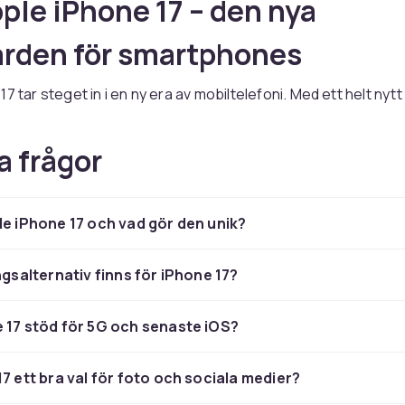
ple iPhone 17 – den nya
rden för smartphones
7 tar steget in i en ny era av mobiltelefoni. Med ett helt nytt
 senaste processortekniken levererar den märkbart snabb
idigare multitasking och en mer energieffektiv upplevelse 
a frågor
generationer. Oavsett om du växlar mellan tunga appar, redi
trömmar video i hög kvalitet hänger iPhone 17 med utan probl
ått en uppgradering med bättre ljusstyrka, djupare svärta 
le iPhone 17 och vad gör den unik?
 vilket gör allt från vardaglig surfning till filmkvällar till en nju
 hela utbudet kan du utforska
alla modeller i iPhone 17-serie
ingsalternativ finns för iPhone 17?
systemet i iPhone 17 – smart
 17 stöd för 5G och senaste iOS?
 med Apple Intelligence
17 ett bra val för foto och sociala medier?
le iPhone 17 har genomgått en rejäl uppgradering. Det förb