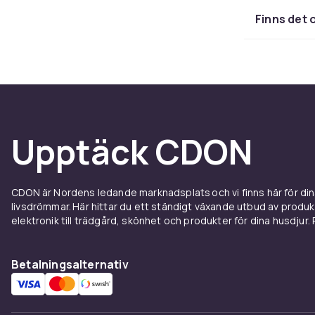
huvudobjektive
Finns det 
ljusförhålland
integrerad i
och skärpedjup
behöva juster
kantdetekteri
telefonen til
Vill du ha än
Upptäck CDON
trippelkamer
Batter
CDON är Nordens ledande marknadsplats och vi finns här för d
livsdrömmar. Här hittar du ett ständigt växande utbud av produ
dagen
elektronik till trädgård, skönhet och produkter för dina husdjur. Pr
iPhone 17 är 
Betalningsalternativ
tänka på ladd
ger en batter
stöder iPhon
går snabbt at