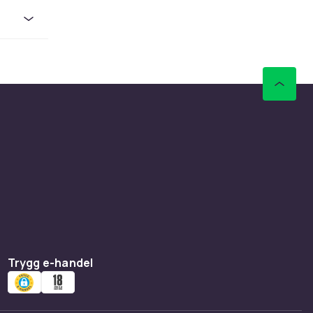
la
djupt
gbalans
an att
d bättre
r
 projekt.
hela
över
meringar,
Trygg e-handel
dda
Safe. Det
ddare.