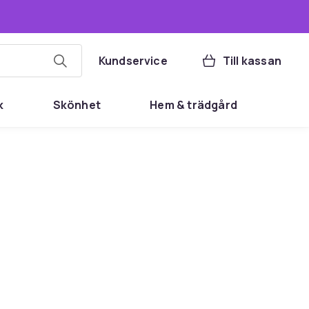
Kundservice
Till kassan
k
Skönhet
Hem & trädgård