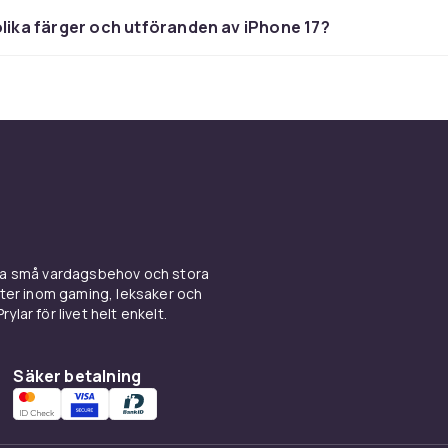
t fångar mer ljus och detaljer, vilket ger skarpare bilder i al
olika färger och utföranden av iPhone 17?
en – från soliga dagar till mörka kvällar. Apple Intelligence är 
 kamerasystemet och optimerar automatiskt exponering, fär
 i realtid. Det innebär att du kan ta professionella bilder ut
a inställningar manuellt. Porträttläget har blivit smartare me
ng, och videoinspelning i 4K med förbättrad stabilisering gö
l ett utmärkt verktyg för både vardagsklipp och mer ambitiösa
nu mer kamerakraft kan du titta på
iPhone 17 Pro
med sitt
asystem.
i, laddning och prestanda för 
ina små vardagsbehov och stora
kter inom gaming, leksaker och
ylar för livet helt enkelt.
konstruerad för att hänga med dig en hel dag utan att du beh
ning. Det energieffektiva chipet, i kombination med iOS-opti
Säker betalning
itid som överträffar föregångaren. När det väl är dags att la
e 17 snabbladdning via USB-C och trådlös laddning med Mag
t komma upp i 50 procent på under en halvtimme med rätt la