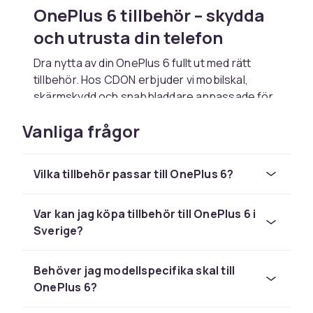
OnePlus 6 tillbehör – skydda
och utrusta din telefon
Dra nytta av din OnePlus 6 fullt ut med rätt
tillbehör. Hos CDON erbjuder vi mobilskal,
skärmskydd och snabbladdare anpassade för
OnePlus 6.
Vanliga frågor
OnePlus är känt för sin snabba OxygenOS,
SUPERVOOC-snabbladdning och Hasselblad-
kalibrerade kameror. Telefonerna erbjuder
Vilka tillbehör passar till OnePlus 6?
flaggskeppsprestanda till ett
konkurrenskraftigt pris.
Var kan jag köpa tillbehör till OnePlus 6 i
Populärt tillbehör till OnePlus
Sverige?
6
Behöver jag modellspecifika skal till
Skärmskydd och mobilskal är de viktigaste
OnePlus 6?
tillbehören för din OnePlus 6. Repor på