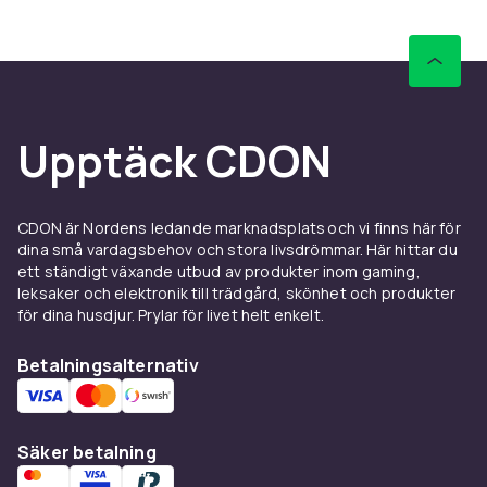
skärmen och sprickor i hörnen är de vanligaste
skadorna – båda kan förebyggas med rätt
tillbehör från dag ett. Se hela sortimentet av
mobilskal
hos CDON.
Håll OnePlus 6 laddad med en snabbladdare för
USB-C. En kraftfull väggladdare eller
Upptäck CDON
bilkabelladdare gör att du alltid är uppkopplad –
oavsett om du är hemma, på jobbet eller på
resa. Utforska
mobilladdare med
CDON är Nordens ledande marknadsplats och vi finns här för
snabbladdning
hos CDON.
dina små vardagsbehov och stora livsdrömmar. Här hittar du
ett ständigt växande utbud av produkter inom gaming,
Mer tillbehör för OnePlus-
leksaker och elektronik till trädgård, skönhet och produkter
för dina husdjur. Prylar för livet helt enkelt.
telefoner
Betalningsalternativ
Letar du efter fler OnePlus-tillbehör? Se hela
OnePlus tillbehörsortimentet
hos CDON med
tillbehör till alla OnePlus-modeller.
Säker betalning
CDON erbjuder ett brett sortiment av tillbehör
till OnePlus 6 med konkurrenskraftiga priser