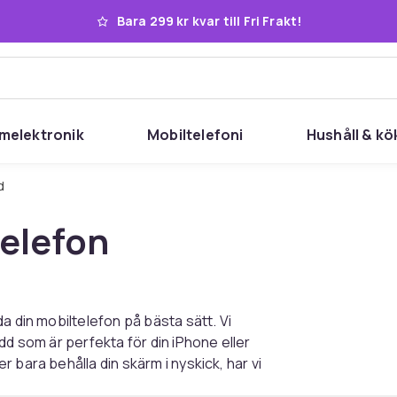
Bara 299 kr kvar till Fri Frakt!
melektronik
Mobiltelefoni
Hushåll & kö
d
telefon
a din mobiltelefon på bästa sätt. Vi
dd som är perfekta för din iPhone eller
 bara behålla din skärm i nyskick, har vi