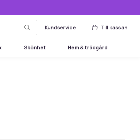
Kundservice
Till kassan
k
Skönhet
Hem & trädgård