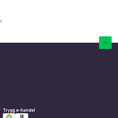
är
och
 vårt
Samsung-
r. De är
tforska
Trygg e-handel