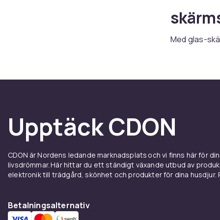
skärm
Med glas-skär
tillverkade a
stötar, samtid
sortiment av g
Säkra 
Upptäck CDON
mobil
Mobilskärmsky
CDON är Nordens ledande marknadsplats och vi finns här för d
telefon och g
livsdrömmar. Här hittar du ett ständigt växande utbud av produ
lätta att app
elektronik till trädgård, skönhet och produkter för dina husdjur. Pr
vårt utbud av
Skärms
Betalningsalternativ