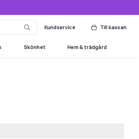
Kundservice
Till kassan
k
Skönhet
Hem & trädgård