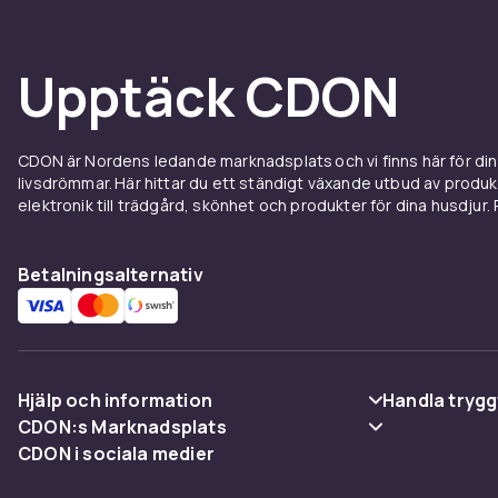
och produktfot
professionell
kallt ljus.
Upptäck CDON
Gimbal
CDON är Nordens ledande marknadsplats och vi finns här för d
En gimbal sta
livsdrömmar. Här hittar du ett ständigt växande utbud av produ
och rorelse. T
elektronik till trädgård, skönhet och produkter för dina husdjur. Pr
vlogs, eventv
marken med ap
Betalningsalternativ
Extern
Den inbyggda 
videoprodukti
Hjälp och information
Handla trygg
rent fokusera
CDON:s Marknadsplats
Vanliga frågor
Betalning
CDON i sociala medier
Kop ka
Sälj på CDON
Spåra paket
Leverans