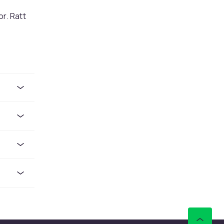
r. Ratt
ar och
fi och
 De fasts
ar
aerer och
, selfies