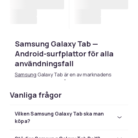
Samsung Galaxy Tab —
Android-surfplattor för alla
användningsfall
Samsung
Galaxy Tab är en av marknadens
mest populära och mångsidiga Android-
surfplattserieerna. Med ett brett urval av
Vanliga frågor
modeller täcker Galaxy Tab allt från prisvänliga
entry-level-surfplattor för barn och casual-
användning till kraftfulla professionella
Vilken Samsung Galaxy Tab ska man
toppmodeller med högupplösta AMOLED-
köpa?
skärmar och avancerad S Pen-stöd. Hos CDON
hittar du hela Galaxy Tab-sortimentet med