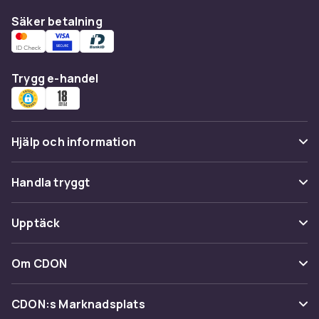
Säker betalning
Trygg e-handel
Hjälp och information
Vanliga frågor
Handla tryggt
Spåra paket
Betalning
Upptäck
Ångra & Returnera här
Leverans
Kategorier
Kundservice
Om CDON
Villkor & policy
Varumärken
Om oss
Återkallelser
CDON:s Marknadsplats
Guider