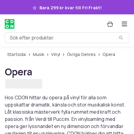
Hoppa till huvudinnehållet
Bara 299 kr kvar till Fri Frakt!
Sök efter produkter
Startsida
Musik
Vinyl
Övriga Genres
Opera
Opera
Hos CDON hittar du opera på vinyl för alla som
uppskattar dramatik, känsla och stor musikalisk konst.
Låt klassiska mästerverk fylla rummet med kraft och
passion, från Verdi till Puccini. En vinylsamling med
opera ger lyssnandet en ny dimension och förvandlar
vardagen till en upplevelse. CDON hjälper dig att hitta