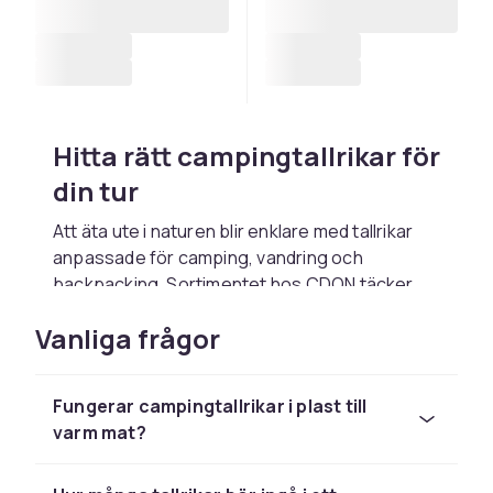
Hitta rätt campingtallrikar för
din tur
Att äta ute i naturen blir enklare med tallrikar
anpassade för camping, vandring och
backpacking. Sortimentet hos CDON täcker
allt från stabila tallrikar i rostfritt stål som klarar
Vanliga frågor
åratal av bruk, till lätta modeller i plast och
melamin som passar familjen vid husvagnen
eller stugan. Letar du packningseffektivitet
Fungerar campingtallrikar i plast till
finns även hopfällbara tallrikar som tar minimalt
varm mat?
med plats i ryggsäcken.
Material att tänka på