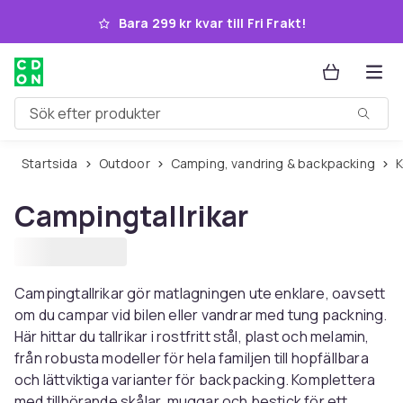
Hoppa till huvudinnehållet
Bara 299 kr kvar till Fri Frakt!
Sök efter produkter
Startsida
Outdoor
Camping, vandring & backpacking
Campingtallrikar
Campingtallrikar gör matlagningen ute enklare, oavsett
om du campar vid bilen eller vandrar med tung packning.
Här hittar du tallrikar i rostfritt stål, plast och melamin,
från robusta modeller för hela familjen till hopfällbara
och lättviktiga varianter för backpacking. Komplettera
med tillhörande skålar, muggar och bestick för ett