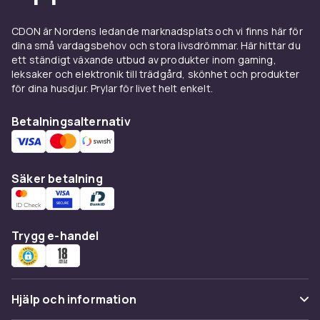
val för backpacking. Många av dessa tallrikar
går även att kombinera med tillhörande skål
CDON är Nordens ledande marknadsplats och vi finns här för
och bestick i samma set, som Brivs tallrikslådor
dina små vardagsbehov och stora livsdrömmar. Här hittar du
med plats för tallrik, kåsa, spork och kryddburk.
ett ständigt växande utbud av produkter inom gaming,
leksaker och elektronik till trädgård, skönhet och produkter
Komplettera med rätt
för dina husdjur. Prylar för livet helt enkelt.
tillbehör
Betalningsalternativ
En campingtallrik används sällan ensam. Vill du
ha ett komplett campingset är det värt att titta
på våra kategorier för
kåsor och
Säker betalning
campingmuggar
samt
campingbestick
. Ska
maten lagas på plats behövs även ett
stormkök
, och för grillkvällar vid lägerelden
Trygg e-handel
passar
grilljärn
bra. Alla dessa kategorier,
tillsammans med campingtallrikarna, ingår i vårt
breda sortiment för
kokkärl och bestick för
camping
.
Hjälp och information