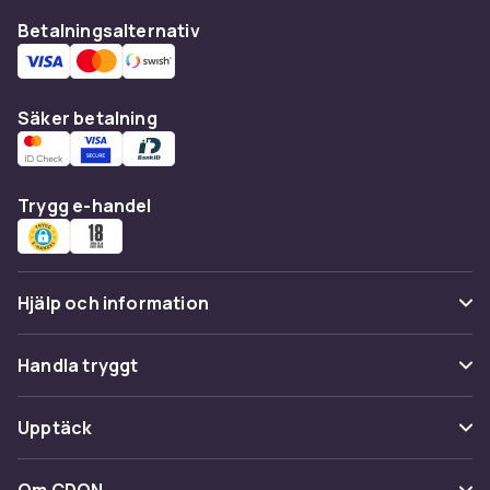
Betalningsalternativ
Säker betalning
Trygg e-handel
Hjälp och information
Vanliga frågor
Handla tryggt
Spåra paket
Betalning
Upptäck
Ångra & Returnera här
Leverans
Kategorier
Kundservice
Om CDON