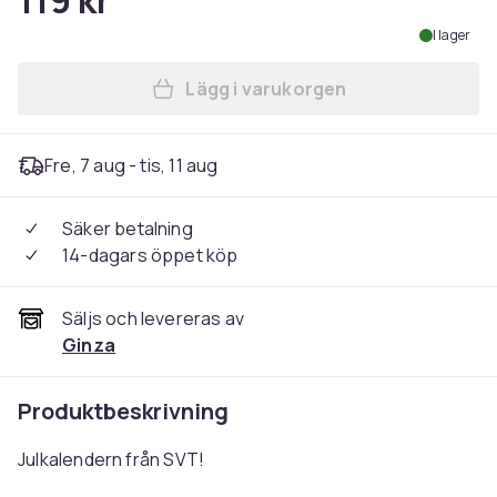
119 kr
I lager
Lägg i varukorgen
Lägg till Albert & Herberts 
Fre, 7 aug - tis, 11 aug
Säker betalning
14-dagars öppet köp
Säljs och levereras av
Ginza
Produktbeskrivning
Julkalendern från SVT!