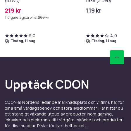
(6 DVD)
1989 (2 DVD)
219 kr
119 kr
Tidigare lägsta pris:
269 kr
5,0
4,0
tisdag, 11 aug
tisdag, 11 aug
Upptäck CDON
CDON är Nordens ledande marknadsplats och vi finns här för
dina små vardagsbehov och stora livsdrömmar. Här hittar du
ett ständigt växande utbud av produkter inom gaming,
leksaker och elektronik till trädgård, skönhet och produkter
för dina husdjur. Prylar för livet helt enkelt.