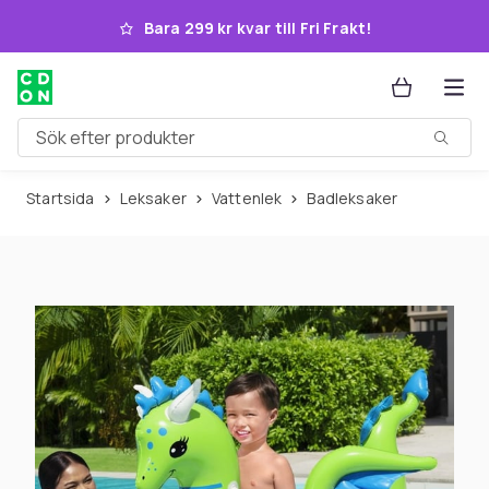
Hoppa till huvudinnehållet
Bara 299 kr kvar till Fri Frakt!
Sök efter produkter
Startsida
Leksaker
Vattenlek
Badleksaker