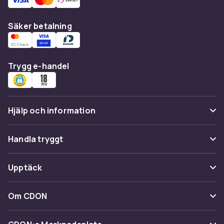
Säker betalning
Trygg e-handel
Hjälp och information
Vanliga frågor
Handla tryggt
Spåra paket
Betalning
Upptäck
Ångra & Returnera här
Leverans
Kategorier
Kundservice
Om CDON
Villkor & policy
Varumärken
Om oss
Återkallelser