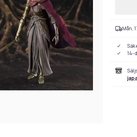
Mån, 1
Säke
14-
Sälj
jap