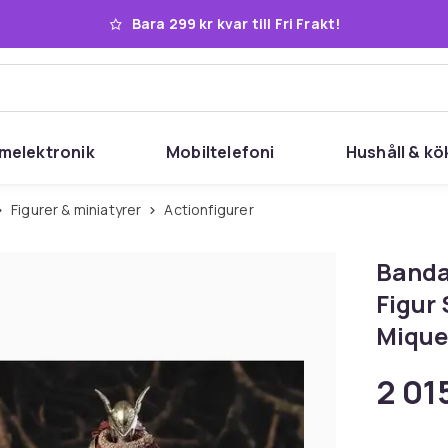
Bara 299 kr kvar till Fri Frakt!
melektronik
Mobiltelefoni
Hushåll & kö
Figurer & miniatyrer
Actionfigurer
Bandai
Figur 
Mique
2 015