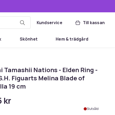
Kundservice
Till kassan
k
Skönhet
Hem & trädgård
 Tamashii Nations - Elden Ring -
S.H. Figuarts Melina Blade of
lla 19 cm
 kr
Slutsåld