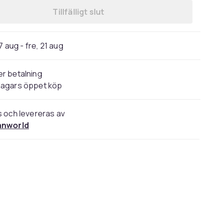
Tillfälligt slut
7 aug - fre, 21 aug
r betalning
dagars öppet köp
s och levereras av
anworld