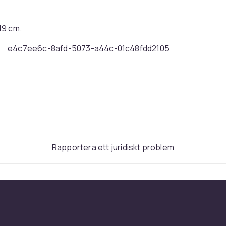
 19 cm.
e4c7ee6c-8afd-5073-a44c-01c48fdd2105
Rapportera ett juridiskt problem