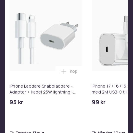
Konstruerad för inomhus- och utomhusbruk
Madrasshöjd: 22 cm
Traditionell spiralbalkkonstruktion
Bekväm flockad sovyta
Snabbutlösande 2-vägsventil för snabb uppblåsning
& tömning av luft
Innehåll: 1 luftmadrass, lagningslapp
Färg
Blå
Köp
Material
Lägg till iPhone Laddare Snab
Vinyl
iPhone Laddare Snabbladdare -
iPhone 17 / 16 / 15 
Vikt
Adapter + Kabel 25W lightning -
med 2M USB-C till U
1.88
USB-C 2m
95 kr
99 kr
Artikel.nr.
65d9a5da-9d14-4b84-9c41-55f1d4c49779
Produktsäkerhetsinformation
torsdag, 13 aug
måndag, 17 aug