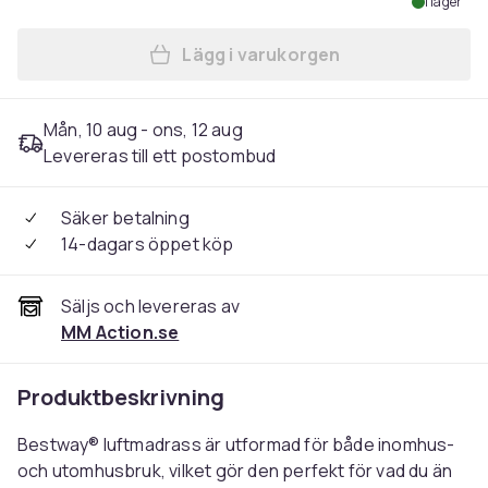
I lager
Lägg i varukorgen
Lägg till Bestway Luftmadra
Mån, 10 aug - ons, 12 aug
Levereras till ett postombud
Säker betalning
14-dagars öppet köp
Säljs och levereras av
MM Action.se
Produktbeskrivning
Bestway® luftmadrass är utformad för både inomhus-
och utomhusbruk, vilket gör den perfekt för vad du än