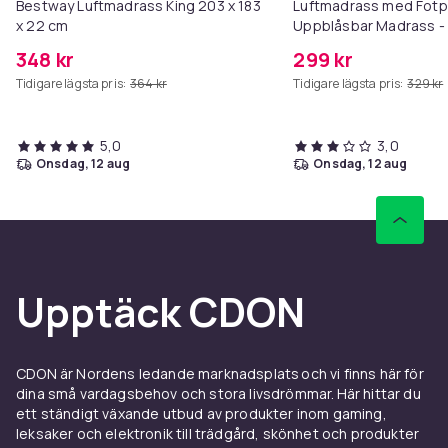
Bestway Luftmadrass King 203 x 183
Luftmadrass med Fotp
x 22 cm
Uppblåsbar Madrass -
348 kr
299 kr
Tidigare lägsta pris:
364 kr
Tidigare lägsta pris:
329 kr
5,0
3,0
onsdag, 12 aug
onsdag, 12 aug
Upptäck CDON
CDON är Nordens ledande marknadsplats och vi finns här för
dina små vardagsbehov och stora livsdrömmar. Här hittar du
ett ständigt växande utbud av produkter inom gaming,
leksaker och elektronik till trädgård, skönhet och produkter