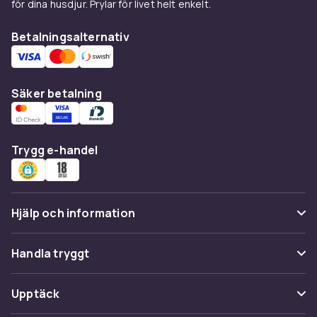
för dina husdjur. Prylar för livet helt enkelt.
Betalningsalternativ
Säker betalning
Trygg e-handel
Hjälp och information
Vanliga frågor
Handla tryggt
Spåra paket
Betalning
Upptäck
Ångra & Returnera här
Leverans