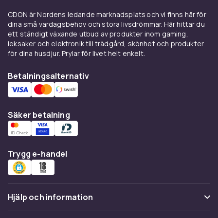
aktivitetsnivå.
CDON är Nordens ledande marknadsplats och vi finns här för
Vad skiljer olika kvaliteter åt?
dina små vardagsbehov och stora livsdrömmar. Här hittar du
ett ständigt växande utbud av produkter inom gaming,
Ingredienslistan avslöjar mycket om fodrets
leksaker och elektronik till trädgård, skönhet och produkter
kvalitet. Premiumfoder listar oftast en specifik
för dina husdjur. Prylar för livet helt enkelt.
köttproteinkälla som första ingrediens,
exempelvis "färsk kyckling" eller "lammkött",
Betalningsalternativ
och undviker generiska termer som "kött- och
benmjöl". Högkvalitativt foder innehåller även
fullkorn, grönsaker och hälsosamma fetter
Säker betalning
som laxolja rik på omega-3. Billigare alternativ
kan innehålla mer spannmål och fyllnadsmedel
men täcker fortfarande hundens
Trygg e-handel
grundläggande näringsbehov. Spannmålsfria
alternativ finns för hundar med känslig mage
eller intolerans mot vete och majs.
Hjälp och information
Anpassa efter hundens
livsstadium