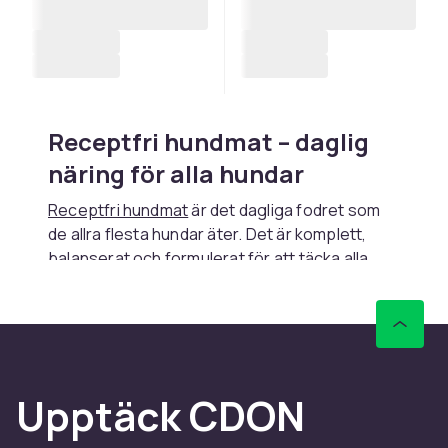
Receptfri hundmat – daglig
näring för alla hundar
Receptfri hundmat
är det dagliga fodret som
de allra flesta hundar äter. Det är komplett,
balanserat och formulerat för att täcka alla
näringsbehov utan att det krävs
veterinärrecept. Hos CDON hittar du ett stort
utbud av receptfria hundfoder från ledande
märken – allt från ekonomiska vardagsfoder till
premiumprodukter med noga utvalda
Upptäck CDON
ingredienser och högt köttinnehåll. Välj den
sort som passar din hunds ålder, storlek och