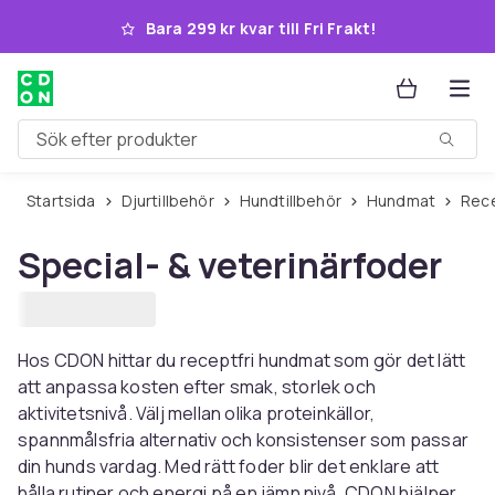
Hoppa till huvudinnehållet
Bara 299 kr kvar till Fri Frakt!
Sök efter produkter
Startsida
Djurtillbehör
Hundtillbehör
Hundmat
Rec
Special- & veterinärfoder
Hos CDON hittar du receptfri hundmat som gör det lätt
att anpassa kosten efter smak, storlek och
aktivitetsnivå. Välj mellan olika proteinkällor,
spannmålsfria alternativ och konsistenser som passar
din hunds vardag. Med rätt foder blir det enklare att
hålla rutiner och energi på en jämn nivå. CDON hjälper