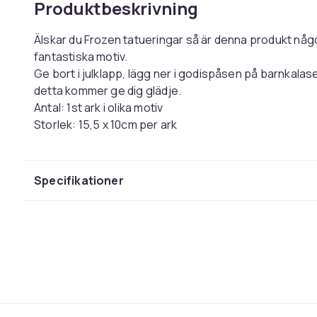
Produktbeskrivning
Älskar du Frozen tatueringar så är denna produkt någo
fantastiska motiv.
Ge bort i julklapp, lägg ner i godispåsen på barnkalaset
detta kommer ge dig glädje.
Antal: 1st ark i olika motiv
Storlek: 15,5 x 10cm per ark
Bruksanvisning medföljer.
Rekommenderas inte till barn under 3år.
Specifikationer
Färg
Storlek
Artikel.nr.