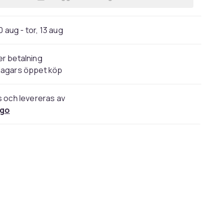
Lägg till Frozen tatueringar - 15st -
0 aug - tor, 13 aug
r betalning
dagars öppet köp
s och levereras av
go