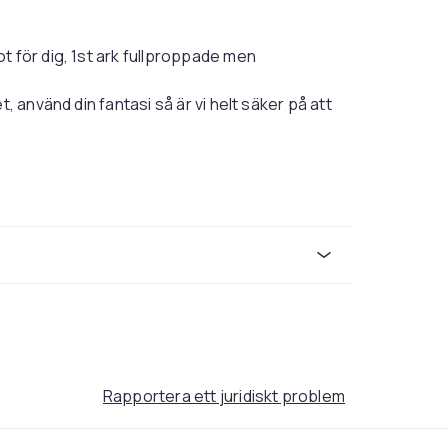
t för dig, 1st ark fullproppade men
, använd din fantasi så är vi helt säker på att
MultiColor
CG-215
Rapportera ett juridiskt problem
885fbd97-c080-57a0-adb9-5147475e124e