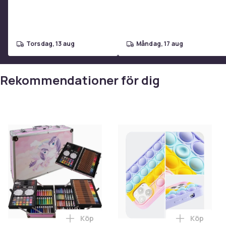
torsdag, 13 aug
måndag, 17 aug
Rekommendationer för dig
Köp
Köp
Lägg till Konstnärsset med Väska Unicorn
Lägg till 