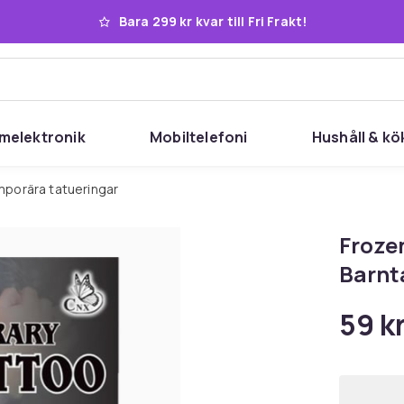
Bara 299 kr kvar till Fri Frakt!
melektronik
Mobiltelefoni
Hushåll & kö
mporära tatueringar
Frozen
Barnta
59 k