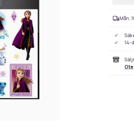
Mån, 1
Säke
14-
Sälj
Ote