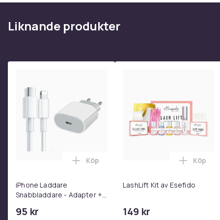
Produktsäkerhetsinformation
Liknande produkter
Köp
Köp
Lägg till iPhone Laddare Snabbladdare
Lägg til
iPhone Laddare
LashLift Kit av Esefido
Snabbladdare - Adapter +
Kabel 25W lightning - USB-
95 kr
149 kr
C 2m