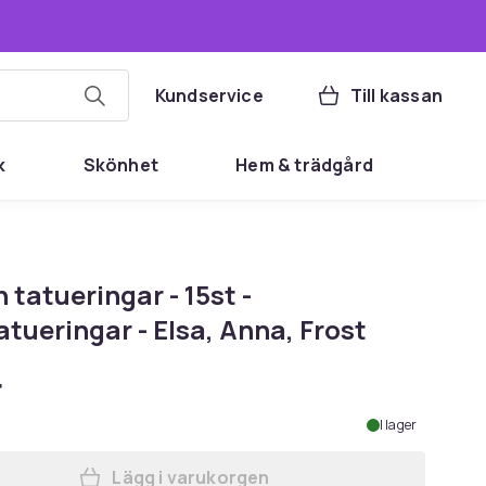
Kundservice
Till kassan
k
Skönhet
Hem & trädgård
 tatueringar - 15st -
tueringar - Elsa, Anna, Frost
r
I lager
Lägg i varukorgen