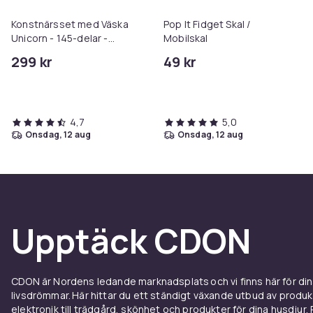
Konstnärsset med Väska
Pop It Fidget Skal /
Unicorn - 145-delar -
Mobilskal
Pennor & färger
299 kr
49 kr
4,7
5,0
onsdag, 12 aug
onsdag, 12 aug
Upptäck CDON
CDON är Nordens ledande marknadsplats och vi finns här för d
livsdrömmar. Här hittar du ett ständigt växande utbud av produ
elektronik till trädgård, skönhet och produkter för dina husdjur. Pr