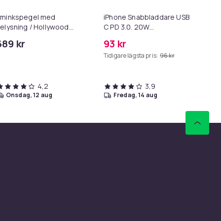
Sminkspegel med
iPhone Snabbladdare USB-
Hu
elysning / Hollywood
C PD 3.0. 20W
Ta
pegel Lampor - 58x46cm
Strömadapter + Kabel
ta
689 kr
93 kr
19
Tidigare lägsta pris:
96 kr
4,2
3,9
onsdag, 12 aug
fredag, 14 aug