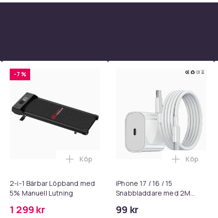
-7 %
Köp
Köp
 - Adapter + Kabel 25W lightning - USB-C 2m i varukorgen
l LashLift Kit av Esefido i varukorgen
Lägg till 2-i-1 Bärbar Löpband med 5% M
Lägg till
2-i-1 Bärbar Löpband med
iPhone 17 / 16 / 15
5% Manuell Lutning
Snabbladdare med 2M
USB-C till USB-C kabel
1 299 kr
99 kr