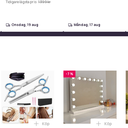
Tidigare lägsta pris:
1 399 kr
onsdag, 19 aug
måndag, 17 aug
-7 %
Köp
Köp
 - 145-delar - Pennor & färger i varukorgen
Pop It Fidget Skal / Mobilskal i varukorgen
Lägg till 7-delar Frisörset - frisörsax, ur
Lägg till B