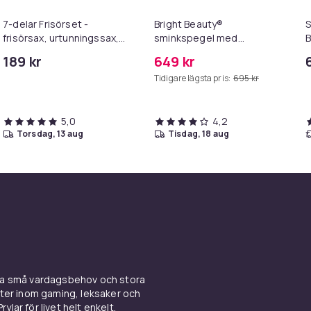
7-delar Frisörset -
Bright Beauty®
frisörsax, urtunningssax,
sminkspegel med
B
kam, klippkappa
belysning –
S
189 kr
649 kr
Hollywoodspegel – 58×46
Tidigare lägsta pris:
695 kr
cm – 15 LED-lampor – 3
ljusfärger – Dimbar – Smart
Touch – USB-
5,0
laddningsport – Vit
4,2
torsdag, 13 aug
tisdag, 18 aug
ina små vardagsbehov och stora
kter inom gaming, leksaker och
ylar för livet helt enkelt.