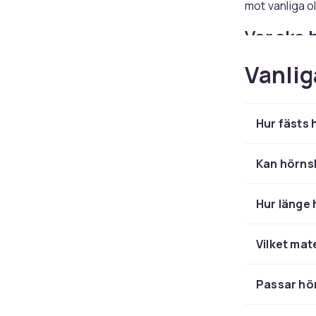
mot vanliga o
Var ska
Soffbord, mat
Vanlig
Prioritera mö
Hörnsky
Hur fästs
Hörnskydd tä
kanten av en 
Kan hörns
Se även:
Dörr
Hur länge 
Vilket mat
Passar hö