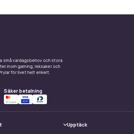
ina små vardagsbehov och stora
kter inom gaming, leksaker och
ylar för livet helt enkelt.
Säker betalning
t
Upptäck