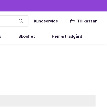
Kundservice
Till kassan
k
Skönhet
Hem & trädgård