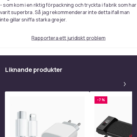
Material:
Premium textil med halkfri gummibotten
- som kom i en riktig förpackning och tryckta i fabrik som har
Design:
Slitstark med skyddande svart stickad kant
varit superbra. Så jag rekommenderar inte detta ifall man
Användning:
Perfekt för gaming, arbete och kreativt
inte gillar sniffa starka grejer.
skapande
Rapportera ett juridiskt problem
Färg
MultiColor
Vikt, gram
850
Liknande produkter
Artikel.nr.
cbeab738-f62c-4cd2-a861-331a029ffae4
Pa
Produktsäkerhetsinformation
-7 %