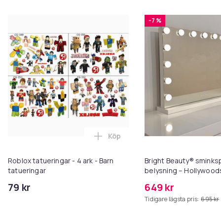
-7 %
Köp
Lägg till Roblox tatueringar - 4 
Roblox tatueringar - 4 ark - Barn
Bright Beauty® smink
tatueringar
belysning – Hollywood
58×46 cm – 15 LED-lam
79 kr
649 kr
ljusfärger – Dimbar – 
Tidigare lägsta pris:
695 kr
USB-laddningsport – Vi