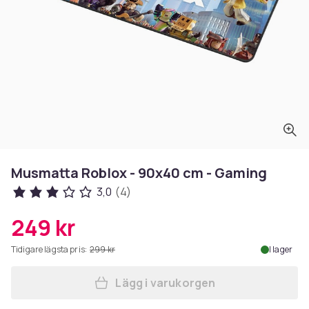
Musmatta Roblox - 90x40 cm - Gaming
3,0
(4)
249 kr
Tidigare lägsta pris:
299 kr
I lager
Lägg i varukorgen
Lägg till Musmatta Roblox -