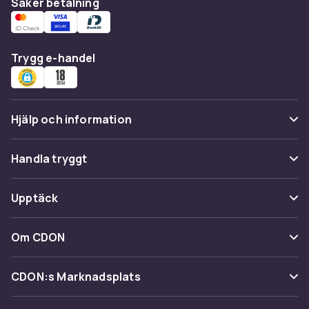
Säker betalning
Trygg e-handel
Hjälp och information
Vanliga frågor
Handla tryggt
Spåra paket
Betalning
Upptäck
Ångra & Returnera här
Leverans
Kategorier
Kundservice
Om CDON
Villkor & policy
Varumärken
Om oss
Återkallelser
CDON:s Marknadsplats
Guider
Kundrecensioner