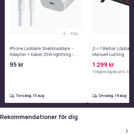
Köp
Lägg till iPhone Laddare Snab
iPhone Laddare Snabbladdare -
2-i-1 Bärbar Löpba
Adapter + Kabel 25W lightning -
Manuell Lutning
USB-C 2m
95 kr
1 299 kr
Tidigare lägsta pris:
1 39
torsdag, 13 aug
onsdag, 19 aug
Rekommendationer för dig