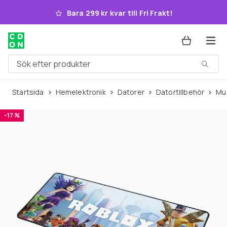
Hoppa till huvudinnehållet
Bara 299 kr kvar till Fri Frakt!
Sök efter produkter
Startsida
Hemelektronik
Datorer
Datortillbehör
M
-17 %