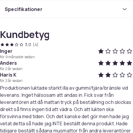
produktiva användare. Med sin eleganta svarta
Specifikationer
stickade kant förhindrar den slitage och bibehåller sin
stil och hållbarhet över tid. Den generösa storleken ger
utrymme för både mus och tangentbord, vilket gör den
Kundbetyg
idealisk för allt från intensiva spelsessioner till kreativa
projekt och dagligt arbete.
3,0
(4)
Inger
Den stabila gummibotten håller musmattan på plats,
för 9 månader sedan
även under de mest intensiva gaming-matcherna eller
Anders
hektiska arbetsdagarna. Den mjuka textilytan
för 2 år sedan
Haris K
garanterar smidiga rörelser för din mus, vilket ger dig
för 2 år sedan
den kontroll och precision du behöver. En musmatta
Produktionen luktade starkt illa av gummi/tjära/bränsle vid
som inte bara är praktisk utan också en stilfull
leverans. Inget hälsosam att andas in. Fick svar från
förlängning av ditt skrivbord.
leverantören att då mattan tryck på beställning och skickas
direkt så finns ingen tid att vädra. Och att lukten ska
Specifikationer:
försvinna med tiden. Och det kanske det gör men hade jag
Storlek:
90 x 40 cm
vetat detta så hade jag INTE beställt denna produkt. Hade
Tjocklek:
3 mm
tidigare beställt sådana musmattor från andra leverantörer