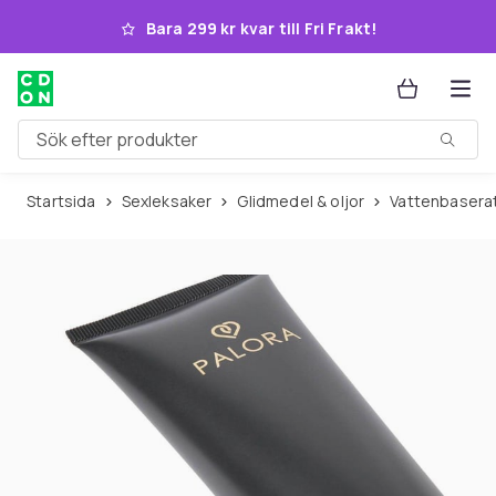
Hoppa till huvudinnehållet
Bara 299 kr kvar till Fri Frakt!
Sök efter produkter
Startsida
Sexleksaker
Glidmedel & oljor
Vattenbasera