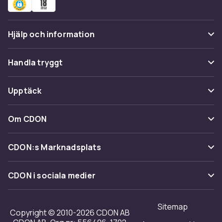
Hjälp och information
Vanliga frågor
Handla tryggt
Spåra paket
Betalning
Upptäck
Ångra & Returnera här
Leverans
Kategorier
Kundservice
Om CDON
Villkor & policy
Varumärken
Om oss
Återkallelser
CDON:s Marknadsplats
Guider
Kundrecensioner
Sälj på CDON
Shopit.se
CDON i sociala medier
Karriär på CDON
Bli affiliate
Investor relations
Sitemap
Regler & kvalitet
Copyright © 2010-2026 CDON AB