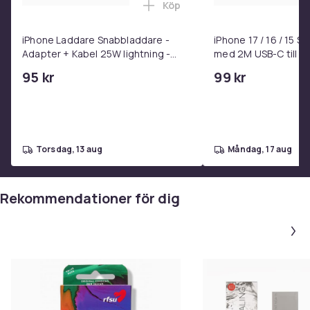
Köp
Lägg till iPhone Laddare Snab
100 ml.
Vikt, gram
iPhone Laddare Snabbladdare -
iPhone 17 / 16 / 15 
118
Adapter + Kabel 25W lightning -
med 2M USB-C till U
USB-C 2m
Artikel.nr.
95 kr
99 kr
308cf0ac-8472-42fc-a04c-006746554063
Produktsäkerhetsinformation
torsdag, 13 aug
måndag, 17 aug
Rekommendationer för dig