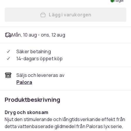
I lager
Lägg i varukorgen
Lägg till Palora Vattenbase
Mån, 10 aug - ons, 12 aug
Säker betalning
14-dagars öppet köp
Säljs och levereras av
Palora
Produktbeskrivning
Dryg och skonsam
Njut den stimulerande och långtidsverkande effekt från
detta vattenbaserade glidmedel från Paloras lyx serie,