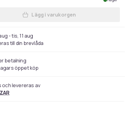
Lägg i varukorgen
Lägg till Samsung USB-C 45W Ström
aug - tis, 11 aug
ras till din brevlåda
r betalning
dagars öppet köp
s och levereras av
ZAR