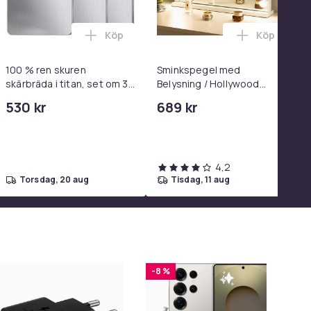
Köp
Köp
el i varukorgen
 - Adapter & Kabel 20W USB-C 2m i varukorgen
 Rakblad kompatibel med Philips Oneblade Replacement, 1, 2 - e
Lägg till 100 % ren skuren skärbräda i ti
Lägg till 
100 % ren skuren
Sminkspegel med
skärbräda i titan, set om 3,
Belysning / Hollywood
dubbelsidiga
Spegel Lampor - 58x46cm
530 kr
689 kr
livsmedelsgodkända
skärbrädor i titan för köket,
diskmaskinssäkra
4,2
torsdag, 20 aug
tisdag, 11 aug
-8 %