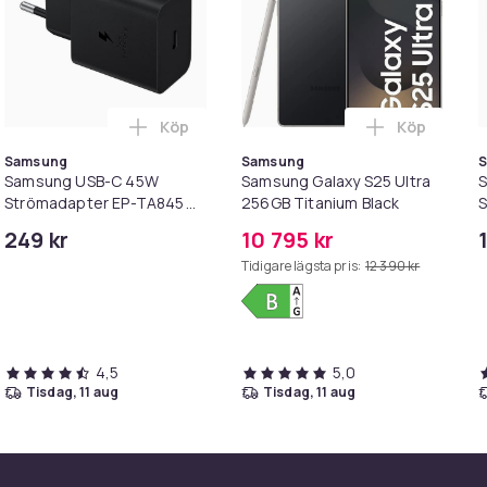
Köp
Köp
nabbladdare USB-C - Strömadapter+Kabel 1M i varukorgen
 Samsung USB-C 45W Strömadapter EP-TA845 bulk- Vit i varuko
Lägg till Samsung USB-C 45W Strömadapte
Lägg till S
Samsung
Samsung
Samsung USB-C 45W
Samsung Galaxy S25 Ultra
Strömadapter EP-TA845
256GB Titanium Black
S
bulk- Svart
249 kr
10 795 kr
tra, S23+/Ultra, S24+/Ultra, Tab S-serien, samt
Tidigare lägsta pris:
12 390 kr
4,5
5,0
tisdag, 11 aug
tisdag, 11 aug