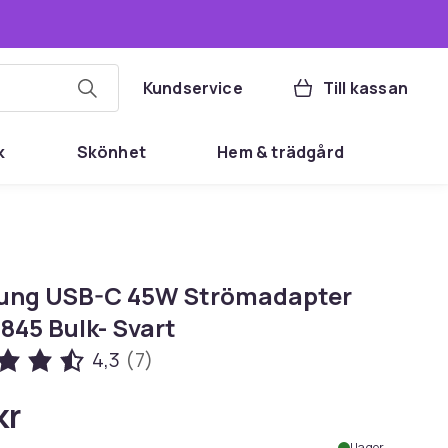
Kundservice
Till kassan
k
Skönhet
Hem & trädgård
ng USB-C 45W Strömadapter
845 Bulk- Svart
4,3
(7)
kr
I lager