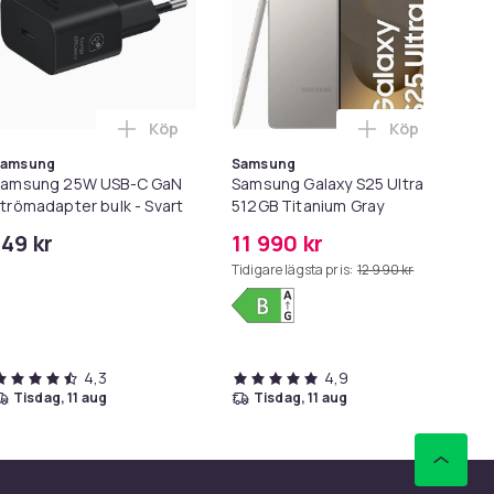
Köp
Köp
rgen
r EP-TA845 bulk- Svart i varukorgen
amsung Galaxy S25 Ultra 256GB Titanium Black i varukorgen
Lägg till Samsung 25W USB-C GaN Strömadap
Lägg till Sam
Samsung
Samsung
Samsung 25W USB-C GaN
Samsung Galaxy S25 Ultra
La
trömadapter bulk - Svart
512GB Titanium Gray
Sn
St
149 kr
11 990 kr
18
Me
Tidigare lägsta pris:
12 990 kr
4,3
4,9
tisdag, 11 aug
tisdag, 11 aug