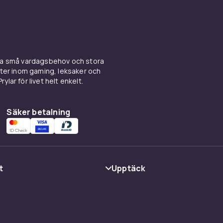
Svart
112.6
ina små vardagsbehov och stora
kter inom gaming, leksaker och
13ede2c1-6b71-5210-9e58-fad08743758a
ylar för livet helt enkelt.
Säker betalning
t
Upptäck
Kategorier
Varumärken