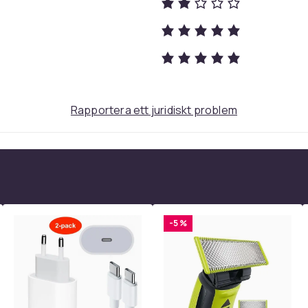
enhetens behov – perfekt för smartphones,
Rapportera ett juridiskt problem
bet eller hemma.
-5 %
gsskydd, temperaturskydd och