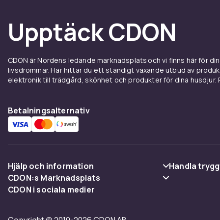
Upptäck CDON
Färg
Vikt
CDON är Nordens ledande marknadsplats och vi finns här för d
livsdrömmar. Här hittar du ett ständigt växande utbud av produ
Artikel.nr.
elektronik till trädgård, skönhet och produkter för dina husdjur. Pr
Produktsäkerhetsinformation
Betalningsalternativ
Hjälp och information
Handla trygg
CDON:s Marknadsplats
Vanliga frågor
Betalning
CDON i sociala medier
Sälj på CDON
Spåra paket
Leverans
Bli affiliate