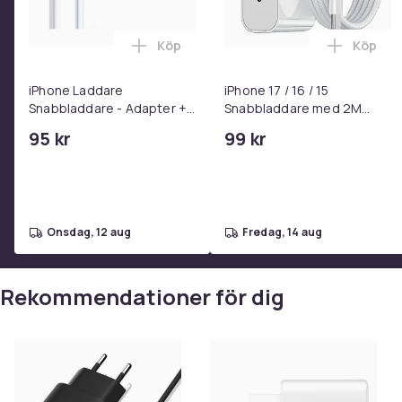
Bulkförpackning
Köp
Köp
Lägg till iPhone Laddare Snabbladdare
Lägg til
Miljövänligare och mer prisvärd – samma produkt, 
iPhone Laddare
iPhone 17 / 16 / 15
Snabbladdare - Adapter +
Snabbladdare med 2M
Kabel 25W lightning - USB-
USB-C till USB-C kabel
95 kr
99 kr
C 2m
Teknisk specifikation:
onsdag, 12 aug
fredag, 14 aug
Modell: EP-TA845
Rekommendationer för dig
Effekt: 45W (USB-C PD 3.0 PPS)