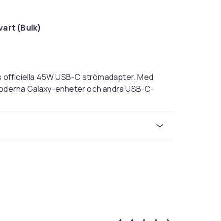
art (Bulk)
 officiella 45W USB-C strömadapter. Med
 moderna Galaxy-enheter och andra USB-C-
s i bulkförpackning – samma kvalitet, mindre
plattor upp till 70 % på cirka 30 minuter