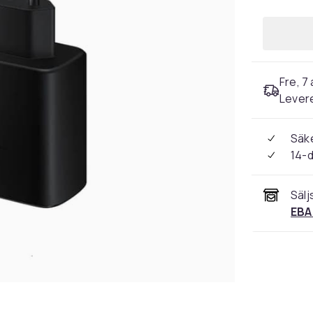
Fre, 7 
Levere
Säke
14-
Sälj
EBA