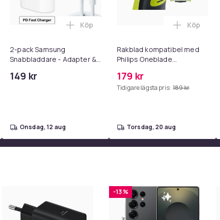
Köp
Köp
 - Adapter + Kabel 25W lightning - USB-C 2m i varukorgen
l iPhone 17 / 16 / 15 Snabbladdare med 2M USB-C till USB-C kab
Lägg till 2-pack Samsung Snabbladdare
Lägg till
utan detaljhandelsförpackning.
2-pack Samsung
Rakblad kompatibel med
Snabbladdare - Adapter &
Philips Oneblade
Kabel 20W USB-C 2m
Replacement, 1, 2 - eller 3-
149 kr
179 kr
pack.
Tidigare lägsta pris:
189 kr
onsdag, 12 aug
torsdag, 20 aug
-13 %