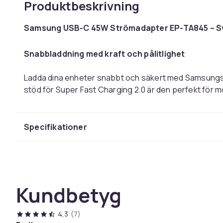
Produktbeskrivning
Samsung USB-C 45W Strömadapter EP-TA845 – Sv
Snabbladdning med kraft och pålitlighet
Ladda dina enheter snabbt och säkert med Samsungs
stöd för Super Fast Charging 2.0 är den perfekt för
kompatibla produkter som kräver hög effekt. Leverera
förpackning.
Specifikationer
Höjdpunkter:
Kundbetyg
Super Fast Charging 2.0 (45W)
Ladda kompatibla Samsung Galaxy-telefoner och surf
4,3
(7)
med kraftfull 45W USB-C PD-utgång.