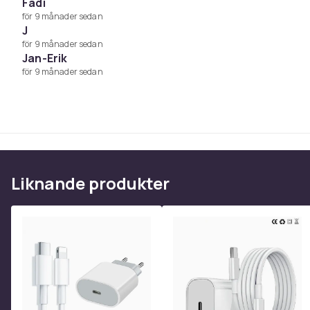
Fadi
för 9 månader sedan
J
för 9 månader sedan
Jan-Erik
USB-C PD-teknik (Power Delivery)
för 9 månader sedan
Intelligent laddning anpassar strömstyrkan efter 
surfplattor, laptops och andra USB-C-enheter.
Kompakt och resevänlig design
Liten och lätt – perfekt att ha med i väskan, på job
Liknande produkter
Original Samsung-tillbehör
Hög säkerhet och tillförlitlighet med överspännin
överladdningsskydd.