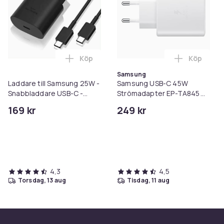
Utgång: USB-C
Köp
Köp
Lägg till Laddare till Samsung 25W - S
Lägg till
Ingång: 100–240V ~ 50/60Hz
Samsung
Laddare till Samsung 25W -
Samsung USB-C 45W
Snabbladdare USB-C -
Strömadapter EP-TA845
Strömadapter+Kabel 1M
bulk- Vit
169 kr
249 kr
Kompatibilitet: Galaxy S20 Ultra, S21 Ultra, S22+/Ul
andra USB-C PD-enheter
4,3
4,5
Färg: Svart
torsdag, 13 aug
tisdag, 11 aug
Kablar: Ingår ej