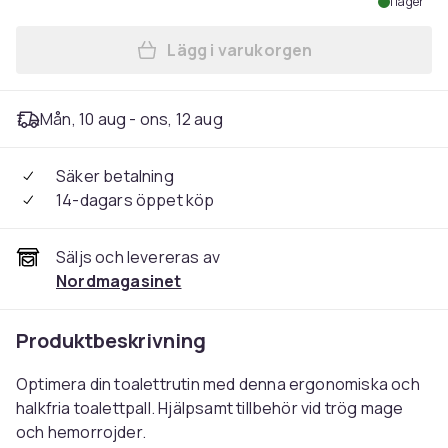
I lager
Lägg i varukorgen
Lägg till Toalettpall - Vid 
Mån, 10 aug - ons, 12 aug
Säker betalning
14-dagars öppet köp
Säljs och levereras av
Nordmagasinet
Produktbeskrivning
Optimera din toalettrutin med denna ergonomiska och
halkfria toalettpall. Hjälpsamt tillbehör vid trög mage
och hemorrojder.