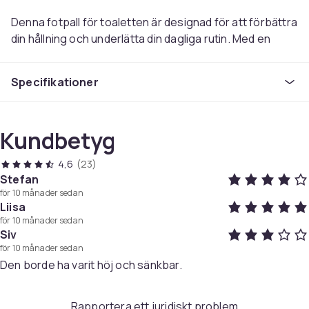
Denna fotpall för toaletten är designad för att förbättra
din hållning och underlätta din dagliga rutin. Med en
ergonomisk design som efterliknar kroppens naturliga
hukposition, hjälper denna pall dig att slappna av och
Specifikationer
optimera tarmtömningen. Det är en enkel men effektiv
lösning för alla, oavsett om du regelbundet upplever
förstoppning eller bara vill öka ditt välbefinnande.
Kundbetyg
Pallen är tillverkad i starkt, hållbart plastmaterial som är
4,6
(23)
enkelt att hålla rent, bara att torka av med en fuktig
Stefan
trasa. Gummikuddarna på undersidan ser till att pallen
för 10 månader sedan
står stadigt, så du kan använda den med trygghet varje
Liisa
gång du behöver. Storleken och formen på pallen ger
för 10 månader sedan
Siv
perfekt stöd för dina fötter, vilket gör användningen
för 10 månader sedan
smidig och bekväm.
Den borde ha varit höj och sänkbar.
Ergonomisk design
Rapportera ett juridiskt problem