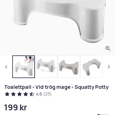
Toalettpall - Vid trög mage - Squatty Potty
4,6
(23)
199 kr