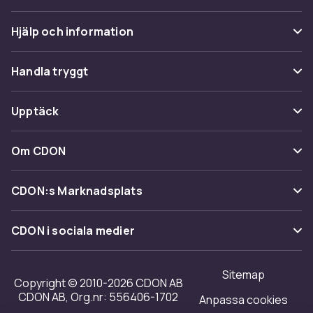
Hjälp och information
Vanliga frågor
Handla tryggt
Spåra paket
Betalning
Upptäck
Ångra & Returnera här
Leverans
Kategorier
Kundservice
Om CDON
Villkor & policy
Varumärken
Om oss
Återkallelser
CDON:s Marknadsplats
Guider
Kundrecensioner
Sälj på CDON
Shopit.se
CDON i sociala medier
Karriär på CDON
Bli affiliate
Investor relations
Sitemap
Regler & kvalitet
Copyright © 2010-2026 CDON AB
Tillgänglighet
CDON AB, Org.nr: 556406-1702
Anpassa cookies
Merchant Help Center