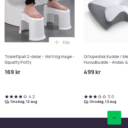
Köp
Lägg till Toalettpall 2-delar - 
Toalettpall 2-delar - Vid trög mage -
Ortopedisk Kudde / M
Squatty Potty
Huvudkudde - Andas & 
Nacksmärta - 1-pack
169 kr
499 kr
4,2
3,0
onsdag, 12 aug
onsdag, 12 aug