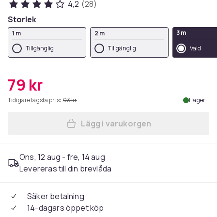
4,2
(28)
Storlek
3 m
1 m
2 m
Tillgänglig
Tillgänglig
Vald
79 kr
Tidigare lägsta pris:
93 kr
I lager
Lägg i varukorgen
Lägg till USB-C laddkabel 
Ons, 12 aug - fre, 14 aug
Levereras till din brevlåda
Säker betalning
14-dagars öppet köp