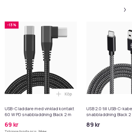
-13 %
Köp
Lägg till USB-C laddare med vin
USB-C laddare med vinklad kontakt
USB 2.0 till USB-C-kabe
60 W PD snabbladdning Black 2 m
snabbladdning Black 2
69 kr
89 kr
Tidigare lägsta pris:
79 kr