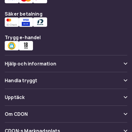
Säker betalning
Trygg e-handel
Hjälp och information
Vanliga frågor
Handla tryggt
Spåra paket
Betalning
Upptäck
Ångra & Returnera här
Leverans
Kategorier
Kundservice
Om CDON
Villkor & policy
Varumärken
Om oss
Återkallelser
CDON:s Marknadsplats