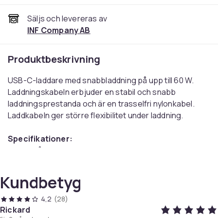
Säljs och levereras av
INF Company AB
Produktbeskrivning
USB-C-laddare med snabbladdning på upp till 60 W.
Laddningskabeln erbjuder en stabil och snabb
laddningsprestanda och är en trasselfri nylonkabel.
Laddkabeln ger större flexibilitet under laddning.
Specifikationer:
Färg: Grå
Storlek 1: 1 m
Storlek 2: 2 m
Kundbetyg
Storlek 3: 3 m
Material: Aluminiumlegering, flätad nylon
4,2
(28)
Gränssnitt: USB-C-hane + USB-C-hane
Rickard