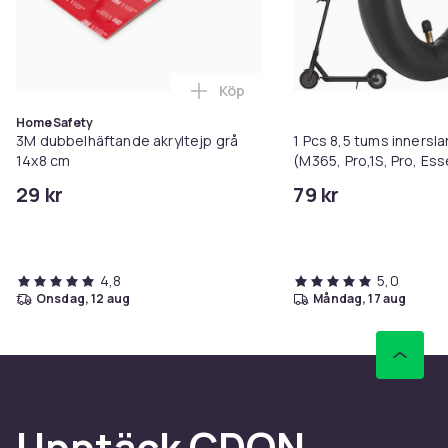
Köp
Lägg till 3M dubbelhäftande akr
HomeSafety
3M dubbelhäftande akryltejp grå
1 Pcs 8,5 tums innerslang Xiaomi
14x8 cm
(M365, Pro,1S, Pro, Ess
29 kr
79 kr
4,8
5,0
onsdag, 12 aug
måndag, 17 aug
Upptäck CDON