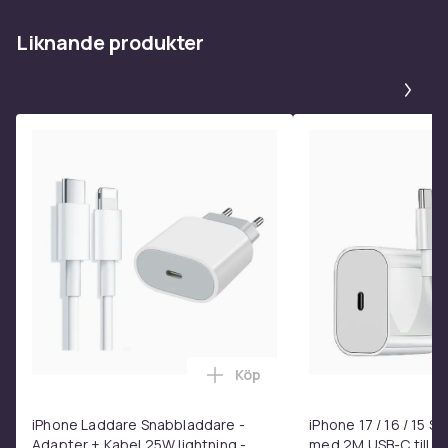
Liknande produkter
Pa
Köp
Lägg till iPhone Laddare Snab
iPhone Laddare Snabbladdare -
iPhone 17 / 16 / 15 
Adapter + Kabel 25W lightning -
med 2M USB-C till U