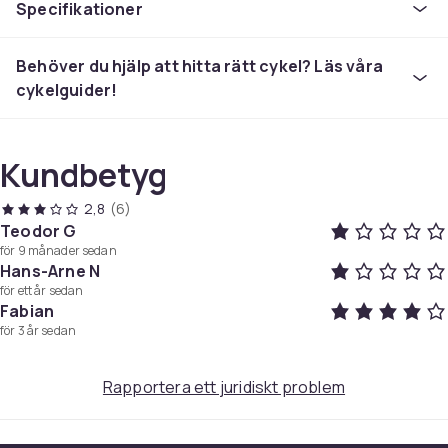
Specifikationer
Behöver du hjälp att hitta rätt cykel? Läs våra
cykelguider!
Kundbetyg
2,8
(6)
Teodor G
för 9 månader sedan
Hans-Arne N
för ett år sedan
Fabian
för 3 år sedan
Rapportera ett juridiskt problem