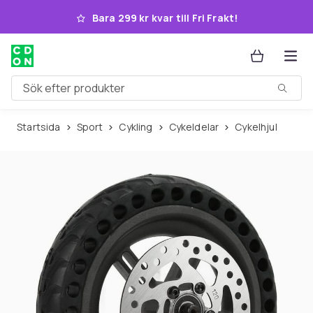
Hoppa till huvudinnehållet
Bara 299 kr kvar till Fri Frakt!
Sök efter produkter
Startsida
Sport
Cykling
Cykeldelar
Cykelhjul