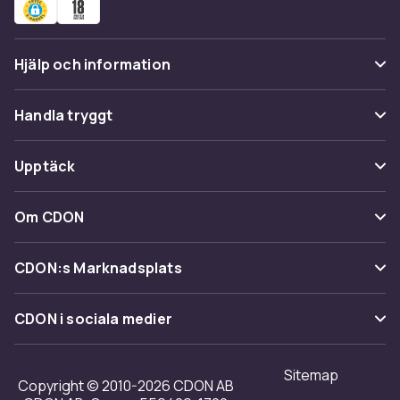
Hjälp och information
Vanliga frågor
Handla tryggt
Spåra paket
Betalning
Upptäck
Ångra & Returnera här
Leverans
Kategorier
Kundservice
Om CDON
Villkor & policy
Varumärken
Om oss
Återkallelser
CDON:s Marknadsplats
Guider
Kundrecensioner
Sälj på CDON
Shopit.se
CDON i sociala medier
Karriär på CDON
Bli affiliate
Investor relations
Sitemap
Regler & kvalitet
Copyright © 2010-2026 CDON AB