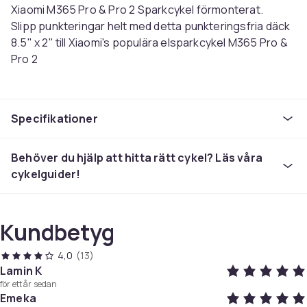
Xiaomi M365 Pro & Pro 2 Sparkcykel förmonterat.
Slipp punkteringar helt med detta punkteringsfria däck
8.5" x 2" till Xiaomi's populära elsparkcykel M365 Pro &
Pro 2
Priset gäller 1 st däck med Fälg & Bromsskriva
färdigmonterad
Specifikationer
PASSAR ENDAST MED PRO & PRO 2 MODELLERNA
Artikel.nr.
Behöver du hjälp att hitta rätt cykel? Läs våra
f64464ad-092b-458b-b8aa-c03c5adcdb48
cykelguider!
Produktsäkerhetsinformation
Kundbetyg
4,0
(13)
Lamin K
för ett år sedan
Emeka