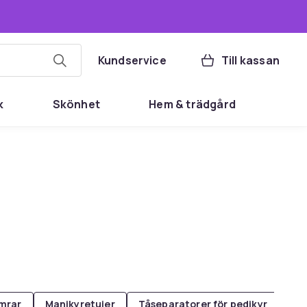
Kundservice
Till kassan
k
Skönhet
Hem & trädgård
mrar
Manikyretuier
Tåseparatorer för pedikyr
Na