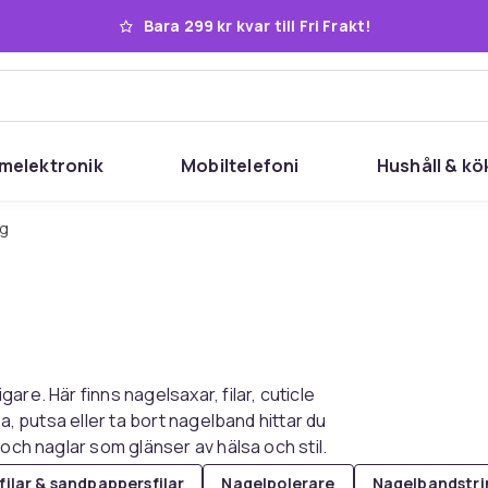
Bara 299 kr kvar till Fri Frakt!
melektronik
Mobiltelefoni
Hushåll & kö
yg
re. Här finns nagelsaxar, filar, cuticle
a, putsa eller ta bort nagelband hittar du
och naglar som glänser av hälsa och stil.
filar & sandpappersfilar
Nagelpolerare
Nagelbandstri