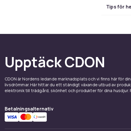
för att forma
Tips för 
nagelbandstr
välvårdade. E
Med en nagel
Det sparar tid
Elektriska na
gelnagellack.
Upptäck CDON
Elektr
arbete
CDON är Nordens ledande marknadsplats och vi finns här för d
livsdrömmar. Här hittar du ett ständigt växande utbud av produ
elektronik till trädgård, skönhet och produkter för dina husdjur. Pr
Elektriska v
arbetet och sp
forma och pol
Betalningsalternativ
hemmaanvänd
Det finns elek
och borstar f