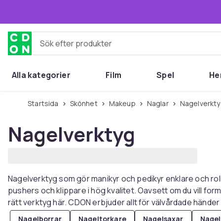
Hoppa till huvudinnehållet
Sök efter produkter
Alla kategorier
Film
Spel
He
Startsida
Skönhet
Makeup
Naglar
Nagelverkt
Nagelverktyg
Nagelverktyg som gör manikyr och pedikyr enklare och roliga
pushers och klippare i hög kvalitet. Oavsett om du vill form
rätt verktyg här. CDON erbjuder allt för välvårdade händer 
Nagelborrar
Nageltorkare
Nagelsaxar
Nagel