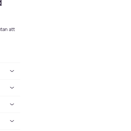
d
tan att
a, klippa
r du ett
dssaxar
ör
mlat i
n
nagelfil