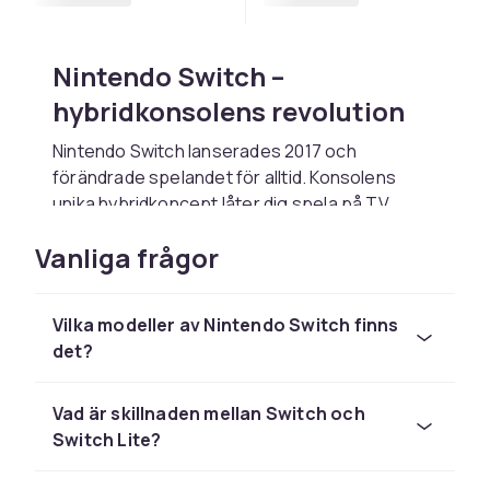
Nintendo Switch –
hybridkonsolens revolution
Nintendo Switch lanserades 2017 och
förändrade spelandet för alltid. Konsolens
unika hybridkoncept låter dig spela på TV
hemma och sedan ta med dig konsolen och
Vanliga frågor
fortsätta spela handhållet – utan att förlora
framsteg. Joy-Con-handkontrollerna kan
användas på tre sätt: fästa på konsolen, som
Vilka modeller av Nintendo Switch finns
separata handkontroller i varje hand, eller i
det?
konsolläge.
Nintendo Switch OLED – den
Vad är skillnaden mellan Switch och
bästa Switch-modellen
Switch Lite?
Nintendo Switch OLED lanserades 2021 och