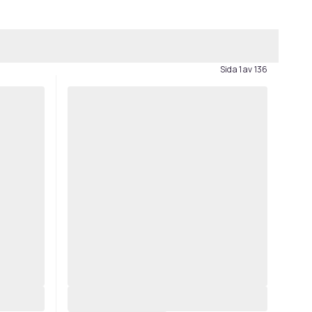
Sida 1 av 136