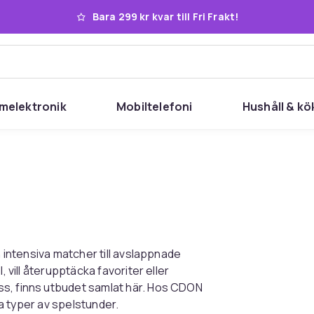
Bara 299 kr kvar till Fri Frakt!
melektronik
Mobiltelefoni
Hushåll & kö
h intensiva matcher till avslappnade
, vill återupptäcka favoriter eller
ss, finns utbudet samlat här. Hos CDON
la typer av spelstunder.