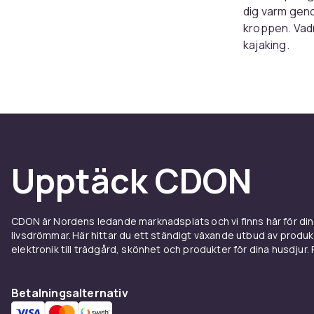
dig varm geno
kroppen. Vadr
kajaking.
Hur fu
Neopren ar e
Vadrakten sla
isolerande la
millimeter och
Upptäck CDON
Stiches och 
Se hela sorti
for-bat-vatt
CDON är Nordens ledande marknadsplats och vi finns här för d
livsdrömmar. Här hittar du ett ständigt växande utbud av produ
Val av
elektronik till trädgård, skönhet och produkter för dina husdjur. Pr
Vattentempera
Betalningsalternativ
pa en varm s