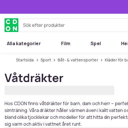
Hoppa till huvudinnehållet
Sök efter produkter
Alla kategorier
Film
Spel
He
Startsida
Sport
Båt- & vattensporter
Kläder för 
Våtdräkter
Hos CDON finns våtdräkter för barn, dam och herr – perfekta 
simträning. Våra dräkter håller värmen även i kallt vatten oc
bland olika tjocklekar och modeller för att hitta din perfe
sig varm och aktiv i vattnet året runt.