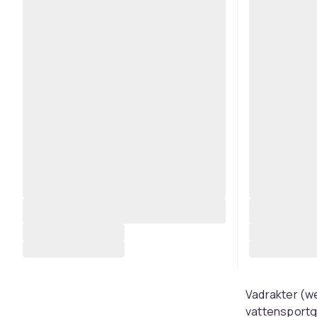
Vadrakter (wet
vattensportga