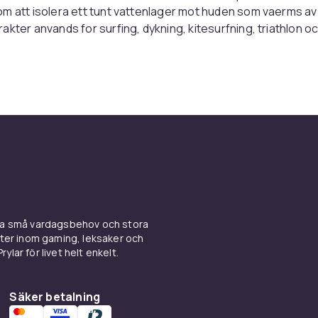
m att isolera ett tunt vattenlager mot huden som vaerms av
akter anvands for surfing, dykning, kitesurfning, triathlon o
ngerar en vadrackt?
tt slutcellulaert skumgummi med utmarkt isoleringsformaga.
pper in en liten mangd vatten som vaerms av kroppen och bi
ger. Ju tjocker neopren, desto battre isolering. Tjockleken a
 variers fran 1mm (tropiska vatten) till 7mm (extremt kallt hav
fogkonstruktionen paverkar vattentattheten.
mentet av vadrakter
https://cdon.se/sport/bat-vattensporte
ensporter/vatdrakter/
ina små vardagsbehov och stora
kter inom gaming, leksaker och
 vadrakttjocklek for svenska v
ylar för livet helt enkelt.
turen i Sverige varierar fran 0-3 grader pa vintern till 18-22
Säker betalning
ommar. Under sommaren (juni-aug) med 16-20 graders vatte