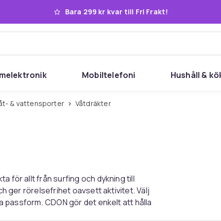
Bara 299 kr kvar till Fri Frakt!
melektronik
Mobiltelefoni
Hushåll & kö
båt- & vattensporter
Våtdräkter
för allt från surfing och dykning till
h ger rörelsefrihet oavsett aktivitet. Välj
kta passform. CDON gör det enkelt att hålla