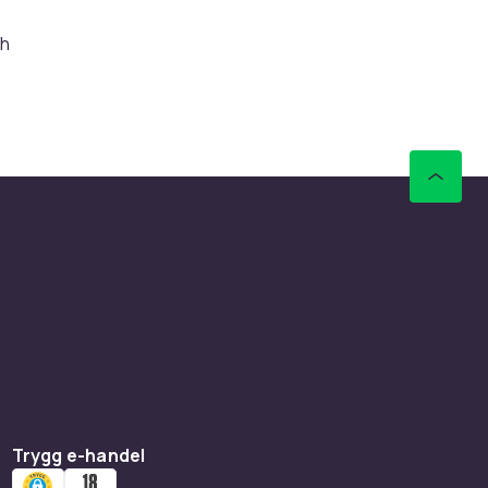
ch
ldar ett
nges i
).
r/klader-
atten
 grader
Trygg e-handel
n racker