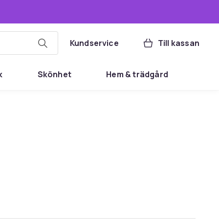
Kundservice
Till kassan
k
Skönhet
Hem & trädgård