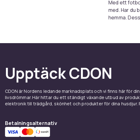
Med ett fotbol
med. Har du b
hemma. Dessut
varianter i o
Stabil
På CDON har vi
finns inget tr
Upptäck CDON
vindpust. Därf
näten i själva
hårda skott.
CDON är Nordens ledande marknadsplats och vi finns här för d
livsdrömmar. Här hittar du ett ständigt växande utbud av produ
Både m
elektronik till trädgård, skönhet och produkter för dina husdjur. Pr
I vårt sortime
behöva. Behöve
Betalningsalternativ
oss. Vi har ä
har med andra