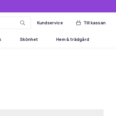
Kundservice
Till kassan
k
Skönhet
Hem & trädgård