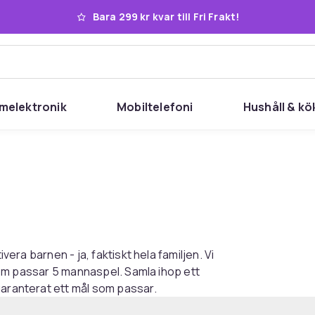
Bara 299 kr kvar till Fri Frakt!
melektronik
Mobiltelefoni
Hushåll & kö
vera barnen - ja, faktiskt hela familjen. Vi
r som passar 5 mannaspel. Samla ihop ett
garanterat ett mål som passar.