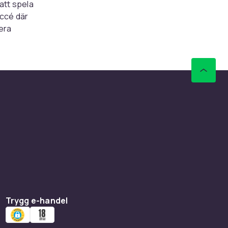
att spela
uccé där
era
 storlek.
väder. Det
nsta lilla
även
t par
kan tänkas
det hos
Trygg e-handel
tte. Vi
målet ska