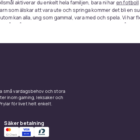
lsmål aktiverar du enkelt hela familjen, bara ni har
en fotboll
arn som älskar att vara ute och springa kommer det bli en s
om kan alla, ung som gammal, vara med och spela. Vi har fl
lika mått så du enkelt kan anpassa spelytan efter trädgårdens
a mål som håller
 valt att satsa på stabila fotbollsmål som vi vet håller i alla 
åkigare än att spela fotboll och uppleva att målen välter vid mi
ör har vi valt att ta in fotbollsmål av hög kvalitet. Det gäller 
 målet. Det är inte meningen att det ska bli hål i nätet efter et
ina små vardagsbehov och stora
kter inom gaming, leksaker och
ål och tillbehör
ylar för livet helt enkelt.
nt hittar du inte bara själva målen utan även alla tillbehör du 
r du endast nät till ditt fotbollsmål kan du självfallet hitta 
Säker betalning
ven mål med plankor framför så att du kan träna precisionssky
 ord alla tänkbara verktyg för att du och alla som använder 