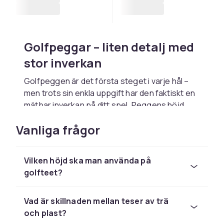
Golfpeggar – liten detalj med
stor inverkan
Golfpeggen är det första steget i varje hål –
men trots sin enkla uppgift har den faktiskt en
mätbar inverkan på ditt spel. Peggens höjd,
material och form påverkar hur bollen lyfter,
Vanliga frågor
hur mycket friktion som uppstår mot pinnens
topp och hur konsekvent du sätter upp bollen.
Hos CDON hittar du golfpeggar i alla varianter.
Vilken höjd ska man använda på
Moderna golfpeggar är tillverkade i trä, plast
golfteet?
eller kompositmaterial. Varje material har sina
fördelar och väljs ofta utifrån spelprofil och
Vad är skillnaden mellan teser av trä
personliga preferenser.
och plast?