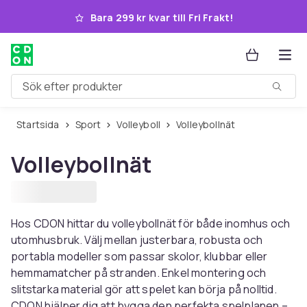
Hoppa till huvudinnehållet
Bara 299 kr kvar till Fri Frakt!
Sök efter produkter
Startsida
Sport
Volleyboll
Volleybollnät
Volleybollnät
Hos CDON hittar du volleybollnät för både inomhus och
utomhusbruk. Välj mellan justerbara, robusta och
portabla modeller som passar skolor, klubbar eller
hemmamatcher på stranden. Enkel montering och
slitstarka material gör att spelet kan börja på nolltid.
CDON hjälper dig att bygga den perfekta spelplanen –