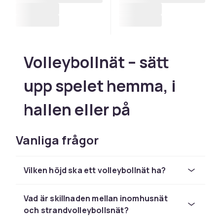
Volleybollnät – sätt
upp spelet hemma, i
hallen eller på
stranden
Vanliga frågor
Volleybollnätet är planens nav – utan det kan
man varken träna eller tävla på rätt sätt. Ett nät
Vilken höjd ska ett volleybollnät ha?
i rätt höjd, med korrekt spänning och en hållbar
konstruktion gör spelet mer autentiskt och
Vad är skillnaden mellan inomhusnät
roligare. På CDON hittar du volleybollnät för alla
och strandvolleybollsnät?
spelformer – inomhus, utomhus, strand och