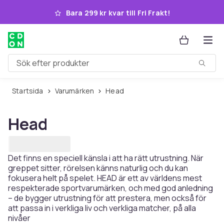
Hoppa till huvudinnehållet
Bara 299 kr kvar till Fri Frakt!
Sök efter produkter
Startsida
Varumärken
Head
Head
Det finns en speciell känsla i att ha rätt utrustning. När
greppet sitter, rörelsen känns naturlig och du kan
fokusera helt på spelet. HEAD är ett av världens mest
respekterade sportvarumärken, och med god anledning
– de bygger utrustning för att prestera, men också för
att passa in i verkliga liv och verkliga matcher, på alla
nivåer