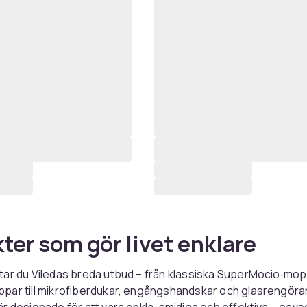
ter som gör livet enklare
tar du Viledas breda utbud – från klassiska SuperMocio‑m
par till mikrofiberdukar, engångshandskar och glasrengöra
r designade för att vara enkla, smidiga och effektiva – oavs