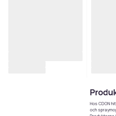
Produk
Hos CDON hit
och spraymop
Produkterna ä