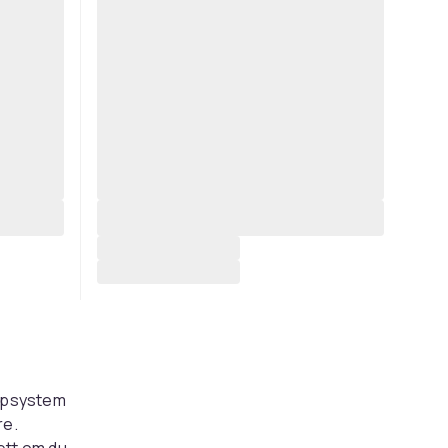
oppsystem
re.
ett om du