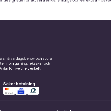
, damm eller vattenstänk.
, kvalitet och innovation i fok
t för sina innovativa lösningar, som spinnmoppar med
system, ångmoppar och robotdammsugare. Genomtänkta
r och ergonomisk design gör att städningen går snabbare o
ngande, samtidigt som produkterna håller länge.
rhet och ansvar
ina små vardagsbehov och stora
kter inom gaming, leksaker och
ylar för livet helt enkelt.
r aktivt med att minska sin miljöpåverkan genom att använda
erial, utveckla mer hållbara produktserier och designa lösn
ndas om och om igen. Det är ett varumärke som tar ansvar –
Säker betalning
ljön.
mmet och din trygghet