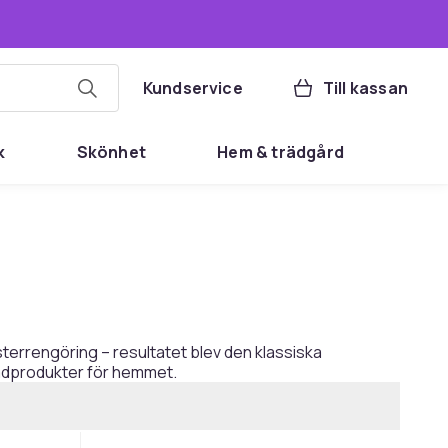
Kundservice
Till kassan
k
Skönhet
Hem & trädgård
terrengöring – resultatet blev den klassiska
städprodukter för hemmet.