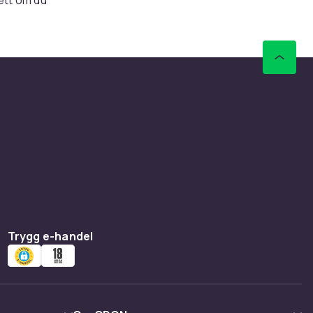
us
ch blir
ingar
 både för
Trygg e-handel