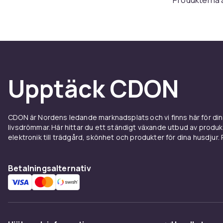
möter fläckar
Teknik
Vileda är kän
urvridnings
Upptäck CDON
konstruktione
mindre ansträ
Hållba
CDON är Nordens ledande marknadsplats och vi finns här för d
livsdrömmar. Här hittar du ett ständigt växande utbud av produ
elektronik till trädgård, skönhet och produkter för dina husdjur. Pr
Vileda arbeta
återvunna mat
som kan anvä
Betalningsalternativ
dig och för mi
För he