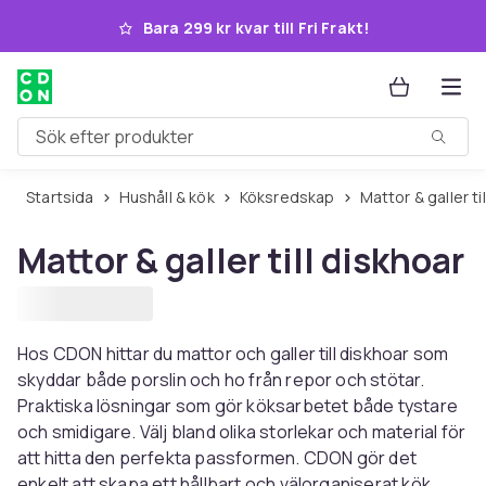
Hoppa till huvudinnehållet
Bara 299 kr kvar till Fri Frakt!
Sök efter produkter
Startsida
Hushåll & kök
Köksredskap
Mattor & galler t
Mattor & galler till diskhoar
Hos CDON hittar du mattor och galler till diskhoar som
skyddar både porslin och ho från repor och stötar.
Praktiska lösningar som gör köksarbetet både tystare
och smidigare. Välj bland olika storlekar och material för
att hitta den perfekta passformen. CDON gör det
enkelt att skapa ett hållbart och välorganiserat kök.