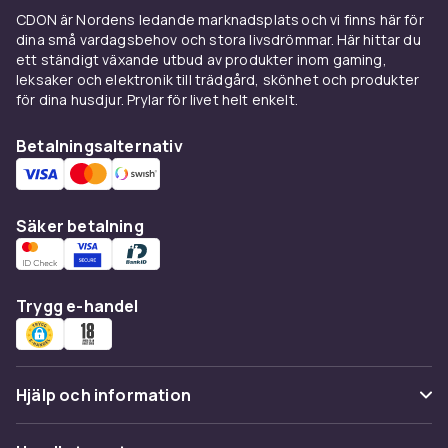
diskhoar i ett brett sortiment. Beställ online
CDON är Nordens ledande marknadsplats och vi finns här för
dina små vardagsbehov och stora livsdrömmar. Här hittar du
med snabb leverans och tryggt köp.
ett ständigt växande utbud av produkter inom gaming,
Hitta fler
köksredskap
till köket, och utforska
leksaker och elektronik till trädgård, skönhet och produkter
resten av sortimentet för
hem och hushåll
.
för dina husdjur. Prylar för livet helt enkelt.
Betalningsalternativ
Säker betalning
Trygg e-handel
Hjälp och information
Vanliga frågor