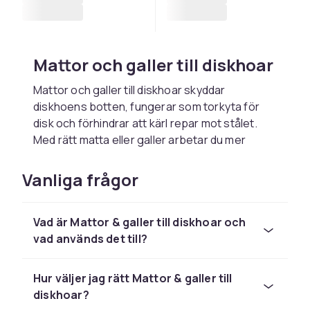
Mattor och galler till diskhoar
Mattor och galler till diskhoar skyddar
diskhoens botten, fungerar som torkyta för
disk och förhindrar att kärl repar mot stålet.
Med rätt matta eller galler arbetar du mer
hygieniskt och skyddar dina kärl. Hos CDON
hittar du diskhoematter och galler i gummi,
Vanliga frågor
plast och rostfritt stål.
Diskhomattor
Vad är Mattor & galler till diskhoar och
vad används det till?
Silikonmattor och gummimattor dämpas
botten av diskho och skyddar känsliga kärl mot
stötar. De är lätta att ta ut för rengöring. Välj en
Hur väljer jag rätt Mattor & galler till
matta som passar ditt diskho-format och är
diskhoar?