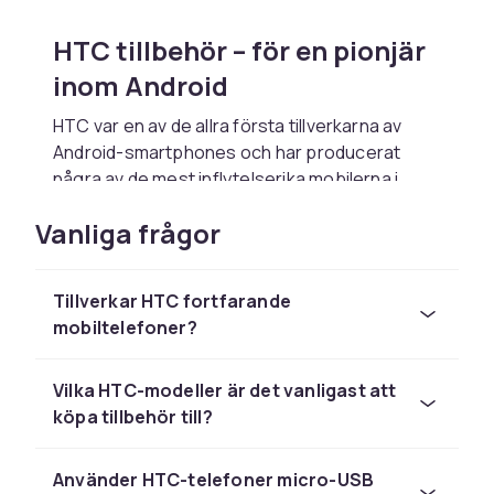
HTC tillbehör – för en pionjär
inom Android
HTC var en av de allra första tillverkarna av
Android-smartphones och har producerat
några av de mest inflytelserika mobilerna i
historien – från HTC Dream (världens första
Vanliga frågor
Android-telefon) till HTC One M8 och HTC
U12+. Varumärket har format hela den moderna
smartphonebranschen med innovativa
Tillverkar HTC fortfarande
material och bra ljud.
mobiltelefoner?
Trots att HTC numera har en begränsad
marknadsandel används fortfarande miljontals
Vilka HTC-modeller är det vanligast att
HTC-telefoner världen över. Tillbehör som
köpa tillbehör till?
laddare, skal och skärmskydd för populära
HTC-modeller finns tillgängliga hos CDON.
Använder HTC-telefoner micro-USB