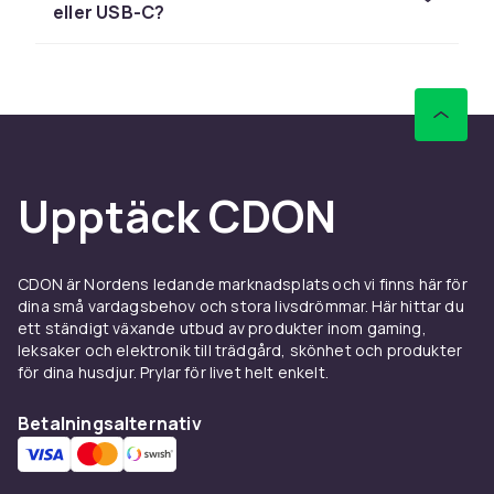
Mest eftersökta HTC-
eller USB-C?
modeller för tillbehör
HTC One-serien (M7, M8, M9) är fortfarande
populär på andrahandsmarknaden för sin
eleganta metallkonstruktion och BoomSound-
högtalare. HTC U12+, HTC U11 och HTC Desire-
serien är andra modeller det efterfrågas
Upptäck CDON
tillbehör till.
Välj ett mobilskal som passar exakt – HTC-
telefoners kantiga design kräver precist
CDON är Nordens ledande marknadsplats och vi finns här för
formade skal. Se
mobilskal och fodral
hos
dina små vardagsbehov och stora livsdrömmar. Här hittar du
CDON och filtrera på din HTC-modell.
ett ständigt växande utbud av produkter inom gaming,
leksaker och elektronik till trädgård, skönhet och produkter
Laddning och tillbehör till
för dina husdjur. Prylar för livet helt enkelt.
HTC
Betalningsalternativ
HTC U12+ och nyare modeller använder USB-C
med stöd för Qualcomm Quick Charge. Se vårt