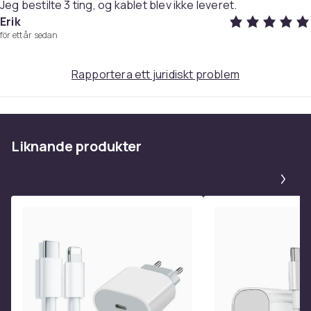
Jeg bestilte 3 ting, og kablet blev ikke leveret.
Finns att välja mellan: 1,5M / 3M / 5M
Erik
för ett år sedan
Storlek
3M
Rapportera ett juridiskt problem
Artikel.nr.
53663c08-e254-5f7c-b708-7be349af7aa2
Produktsäkerhetsinformation
Liknande produkter
Pa