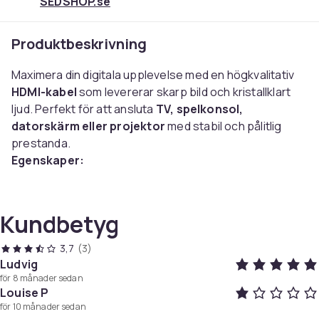
SEDSHOP.se
Produktbeskrivning
Maximera din digitala upplevelse med en högkvalitativ
HDMI-kabel
som levererar skarp bild och kristallklart
ljud. Perfekt för att ansluta
TV, spelkonsol,
datorskärm eller projektor
med stabil och pålitlig
prestanda.
Egenskaper:
4K-upplösning
– Skarpa detaljer och levande färger
för en förstklassig visuell upplevelse
Kundbetyg
Låg latens och hög överföringshastighet
–
Perfekt för gaming och streaming utan störningar
3,7
(3)
Bred kompatibilitet
– Fungerar med Xbox,
Ludvig
PlayStation, PC, TV, projektorer och mer
för 8 månader sedan
Högkvalitativa material
– Guldpläterade kontakter
Louise P
för maximal hållbarhet och signalstyrka
för 10 månader sedan