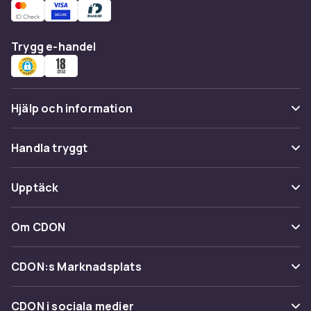
Trygg e-handel
Hjälp och information
Vanliga frågor
Handla tryggt
Spåra paket
Betalning
Upptäck
Ångra & Returnera här
Leverans
Kategorier
Kundservice
Om CDON
Villkor & policy
Varumärken
Om oss
Återkallelser
CDON:s Marknadsplats
Guider
Kundrecensioner
Sälj på CDON
Shopit.se
CDON i sociala medier