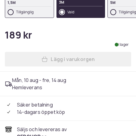
3M
1,5M
5M
Tillgänglig
Vald
Tillgängli
189 kr
I lager
Lägg i varukorgen
Lägg till HDMI kabel - 1.5M /
Mån, 10 aug - fre, 14 aug
Hemleverans
Säker betalning
14-dagars öppet köp
Säljs och levereras av