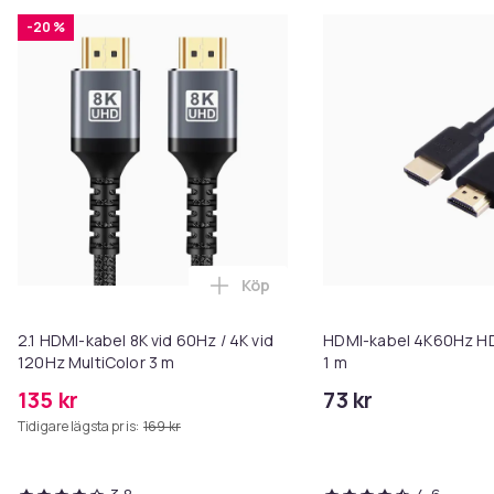
-20 %
Köp
Lägg till 2.1 HDMI-kabel 8K vid 6
2.1 HDMI-kabel 8K vid 60Hz / 4K vid
HDMI-kabel 4K60Hz HD
120Hz MultiColor 3 m
1 m
135 kr
73 kr
Tidigare lägsta pris:
169 kr