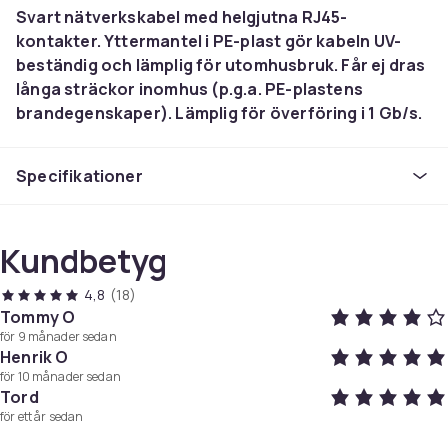
Svart nätverkskabel med helgjutna RJ45-
kontakter. Yttermantel i PE-plast gör kabeln UV-
beständig och lämplig för utomhusbruk. Får ej dras
långa sträckor inomhus (p.g.a. PE-plastens
brandegenskaper). Lämplig för överföring i 1 Gb/s.
Oskärmad Cat. 6. Bandbredd: 250 MHz.
Specifikationer
Storlek
50M
Artikel.nr.
Kundbetyg
b70ad357-fe6d-4b7b-a44a-98e8af14d136
Produktsäkerhetsinformation
4,8
(18)
Tommy O
för 9 månader sedan
Henrik O
för 10 månader sedan
Tord
för ett år sedan