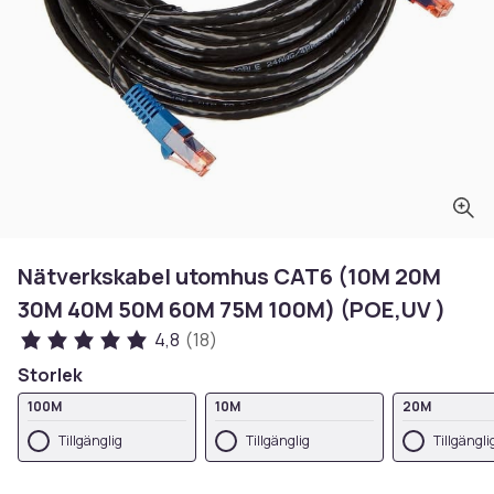
Nätverkskabel utomhus CAT6 (10M 20M
30M 40M 50M 60M 75M 100M) (POE,UV )
4,8
(18)
Storlek
100M
10M
20M
Tillgänglig
Tillgänglig
Tillgängli