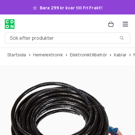
Hoppa till huvudinnehållet
Bara 299 kr kvar till Fri Frakt!
Sök efter produkter
Startsida
Hemelektronik
Elektroniktillbehör
Kablar