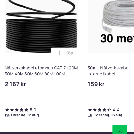
Köp
Lägg till Nätverkskabel utomhu
Nätverkskabel utomhus CAT 7 (20M
30m - Nätverkskabel - 
30M 40M 50M 60M 80M 100M
Internetkabel
150M) (POE, UV)
2 167 kr
159 kr
5,0
4,4
onsdag, 12 aug
torsdag, 13 aug