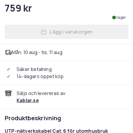
759 kr
I lager
Lägg i varukorgen
Lägg till Nätverkskabel ut
Mån, 10 aug - tis, 11 aug
Säker betalning
14-dagars öppet köp
Säljs och levereras av
Kablar.se
Produktbeskrivning
UTP-nätverkskabel Cat. 6 för utomhusbruk