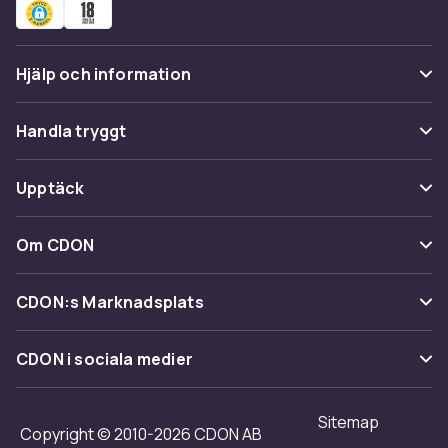
Hjälp och information
Vanliga frågor
Handla tryggt
Spåra paket
Betalning
Upptäck
Ångra & Returnera här
Leverans
Kategorier
Kundservice
Om CDON
Villkor & policy
Varumärken
Om oss
Återkallelser
CDON:s Marknadsplats
Guider
Kundrecensioner
Sälj på CDON
Shopit.se
CDON i sociala medier
Karriär på CDON
Bli affiliate
Investor relations
Sitemap
Regler & kvalitet
Copyright © 2010-2026 CDON AB