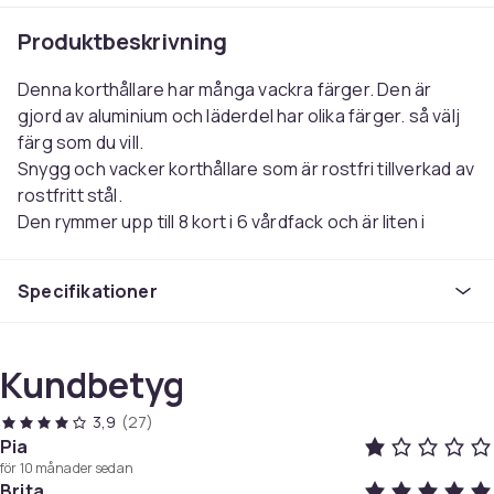
Produktbeskrivning
Denna korthållare har många vackra färger.
Den är
gjord av aluminium och läderdel har olika färger.
så välj
färg som du vill.
Snygg och vacker korthållare som är rostfri tillverkad av
rostfritt stål.
Den rymmer upp till 8 kort i 6 vårdfack och är liten i
storleken.
Det är enkelt att bära med knapplåsfunktion.
Specifikationer
RFID-skydd hjälper till att skydda kort från stulna data.
Den är utformad både för man och kvinna.
Färg
Kundbetyg
Svart
3,9
(27)
Artikel.nr.
Pia
ec0ce2a6-ed82-47e8-9d82-abb1add60908
för 10 månader sedan
Brita