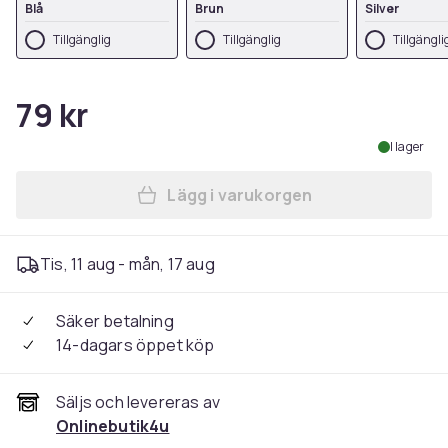
Blå
Brun
Silver
Tillgänglig
Tillgänglig
Tillgängli
79 kr
I lager
Lägg i varukorgen
Lägg till Rostfri - Korthåll
Tis, 11 aug - mån, 17 aug
Säker betalning
14-dagars öppet köp
Säljs och levereras av
Onlinebutik4u