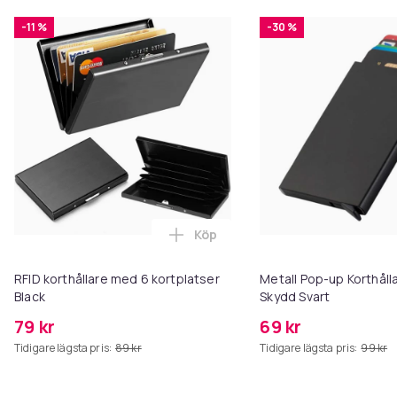
-11 %
-30 %
Köp
Lägg till RFID korthållare med 6
RFID korthållare med 6 kortplatser
Metall Pop-up Korthåll
Black
Skydd Svart
79 kr
69 kr
Tidigare lägsta pris:
89 kr
Tidigare lägsta pris:
99 kr