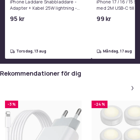
iPhone Laddare Snabbladdare -
iPhone 17 / 16 / 15 
Adapter + Kabel 25W lightning -
med 2M USB-C till U
USB-C 2m
95 kr
99 kr
torsdag, 13 aug
måndag, 17 aug
Rekommendationer för dig
-3 %
-24 %