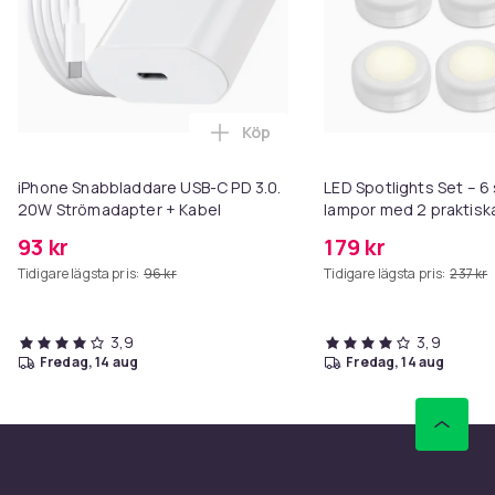
Köp
Lägg till iPhone Snabbladdare 
iPhone Snabbladdare USB-C PD 3.0.
LED Spotlights Set – 6 
20W Strömadapter + Kabel
lampor med 2 praktisk
fjärrkontroller
93 kr
179 kr
Tidigare lägsta pris:
96 kr
Tidigare lägsta pris:
237 kr
3,9
3,9
fredag, 14 aug
fredag, 14 aug