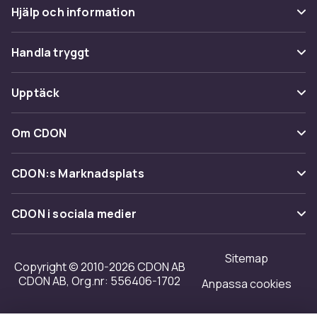
Hjälp och information
Vanliga frågor
Handla tryggt
Spåra paket
Betalning
Upptäck
Ångra & Returnera här
Leverans
Kategorier
Kundservice
Om CDON
Villkor & policy
Varumärken
Om oss
Återkallelser
CDON:s Marknadsplats
Guider
Kundrecensioner
Sälj på CDON
Shopit.se
CDON i sociala medier
Karriär på CDON
Bli affiliate
Investor relations
Sitemap
Regler & kvalitet
Copyright © 2010-2026 CDON AB
Tillgänglighet
CDON AB, Org.nr: 556406-1702
Anpassa cookies
Merchant Help Center
Transparensrapport