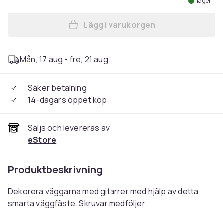
I lager
Lägg i varukorgen
Lägg till Väggfäste för Gita
Mån, 17 aug - fre, 21 aug
Säker betalning
14-dagars öppet köp
Säljs och levereras av
eStore
Produktbeskrivning
Dekorera väggarna med gitarrer med hjälp av detta
smarta väggfäste. Skruvar medföljer.