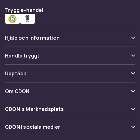
Trygg e-handel
Hjälp och information
Vanliga frågor
Handla tryggt
Spåra paket
Betalning
Upptäck
Ångra & Returnera här
Leverans
Kategorier
Kundservice
Om CDON
Villkor & policy
Varumärken
Om oss
Återkallelser
CDON:s Marknadsplats
Guider
Kundrecensioner
Sälj på CDON
Shopit.se
CDON i sociala medier
Karriär på CDON
Bli affiliate