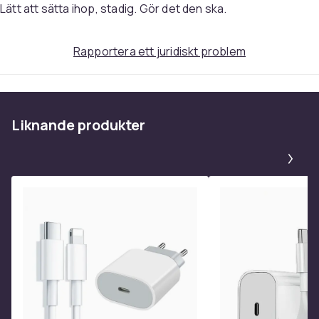
Produktsäkerhetsinformation
Lätt att sätta ihop, stadig. Gör det den ska.
Rapportera ett juridiskt problem
Liknande produkter
Pa