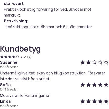
stål-svart
Praktisk och stilig förvaring för ved. Skyddar mot
markfukt.
Beskrivning:
- två rektangulära stålramar och 6 stålelementer
- för inom- och utomhusbruk
- robust, stabil
- snabb och enkel montering
Kundbetyg
Färg:
svart
Material:
pulverlackerat stål
4,2
(4)
Mått:
Susanne
för 3 år sedan
Total (bredd x höjd x djup): 50 x 150 x 25 cm
Undermålig kvalitet, skev och billig konstruktion. Försvarar
Ram (bredd x djup): 4 x 2 cm
inte det relativt höga priset
I paketet ingår:
1 x vedställ
Sofia
Varumärke: [en.casa]®
för 3 år sedan
Artikel.nr.
Motsvarar förväntningarna
f9419a91-ba63-4d13-8654-2b890704b3ec
Linda
för 3 år sedan