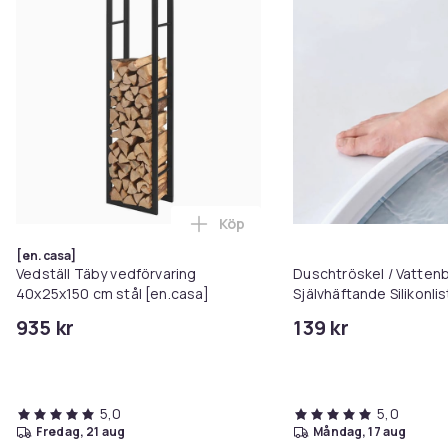
Köp
Lägg till Vedställ Täby vedförva
[en.casa]
Vedställ Täby vedförvaring
Duschtröskel / Vattenb
40x25x150 cm stål [en.casa]
Självhäftande Silikonlist
badrum torrt och tryg
935 kr
139 kr
5,0
5,0
fredag, 21 aug
måndag, 17 aug