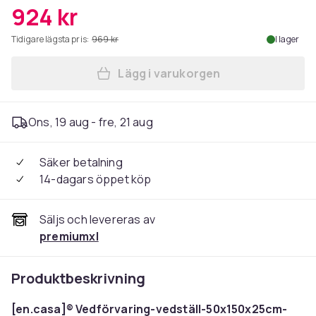
924 kr
Tidigare lägsta pris:
969 kr
I lager
Lägg i varukorgen
Lägg till Vedförvaring veds
Ons, 19 aug - fre, 21 aug
Säker betalning
14-dagars öppet köp
Säljs och levereras av
premiumxl
Produktbeskrivning
[en.casa]® Vedförvaring-vedställ-50x150x25cm-