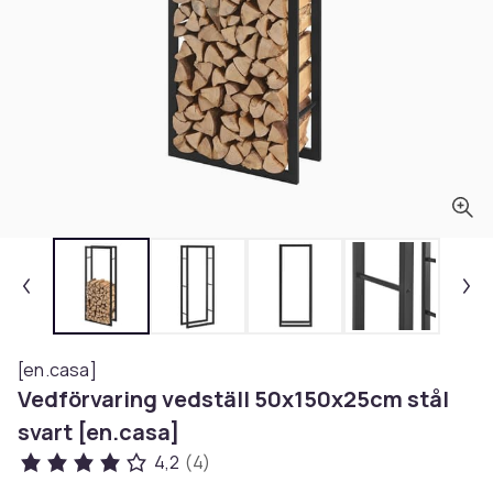
[en.casa]
Vedförvaring vedställ 50x150x25cm stål
svart [en.casa]
4,2
(4)