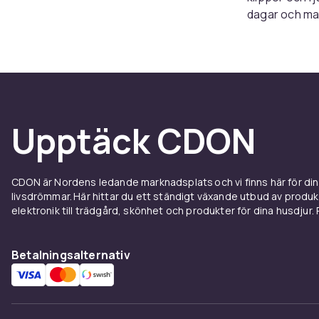
dagar och mat
behöver tänka
Passfo
Rätt sko märk
med ergonomi
Upptäck CDON
att kännas ste
kommer fram –
För fj
CDON är Nordens ledande marknadsplats och vi finns här för d
livsdrömmar. Här hittar du ett ständigt växande utbud av produ
elektronik till trädgård, skönhet och produkter för dina husdjur. Pr
Det fina med 
vandrare med 
som på topptur
Betalningsalternativ
inte hur långt 
Materi