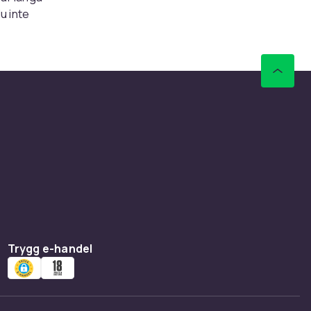
u inte
ue jobbar
stöd utan
a när du
te vara
omenaden
iktiga är
Trygg e-handel
d