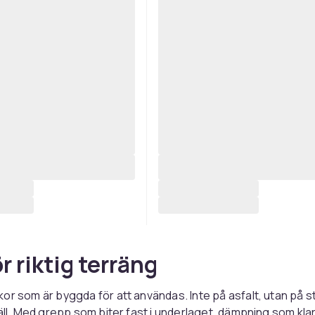
r riktig terräng
or som är byggda för att användas. Inte på asfalt, utan på st
jäll. Med grepp som biter fast i underlaget, dämpning som kla