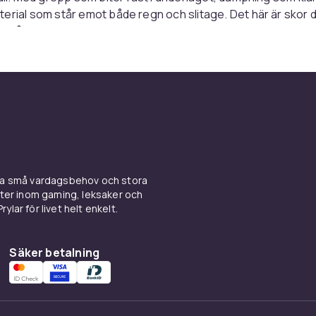
erial som står emot både regn och slitage. Det här är skor d
 på – för de gör sitt jobb i bakgrunden, varje steg.
rm som håller hela vägen
s inte. Den bara sitter där den ska, timme efter timme. Vasq
ska läster, följsamma material och konstruktioner som ger 
la. Du kan gå längre, vila kortare och lita på att foten mår br
 hur lång vägen än varit.
äll, skog och vardag med vidd
ina små vardagsbehov och stora
kter inom gaming, leksaker och
ylar för livet helt enkelt.
Vasque är att deras skor inte ber om tillstånd. Du behöver in
stort V för att ta dem på. De funkar lika bra på söndagspr
en. I fjäll, skog och på stigar du inte ens visste fanns. Det v
Säker betalning
du går – utan att du går dit du vill.
al som står emot väder och ti