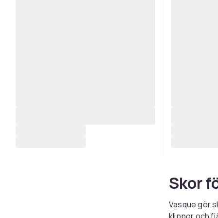
Skor fö
Vasque gör sk
klippor och f