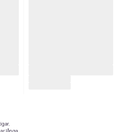
igar,
rar långa